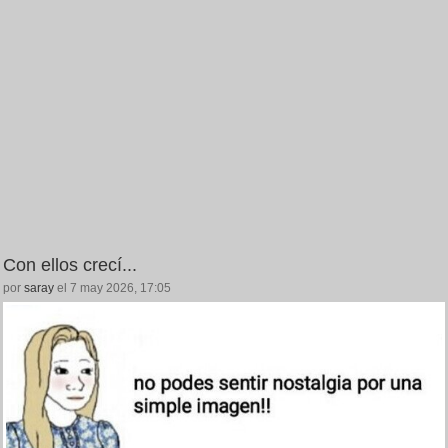
Con ellos crecí...
por
saray
el 7 may 2026, 17:05