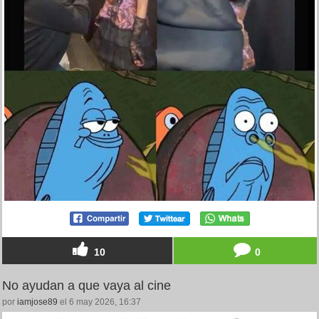
10
0
No ayudan a que vaya al cine
por
iamjose89
el 6 may 2026, 16:37