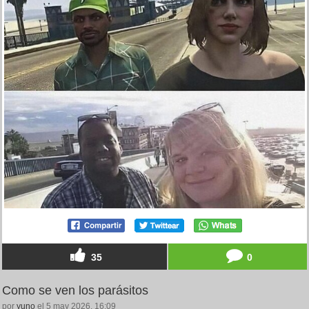
35
0
Como se ven los parásitos
por
yuno
el 5 may 2026, 16:09