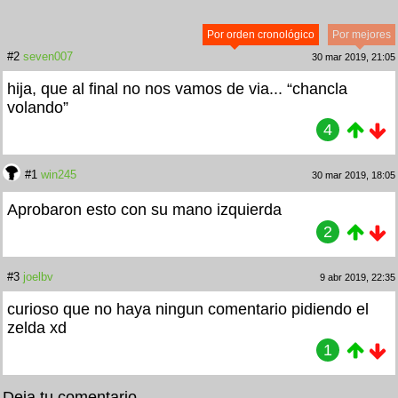
Por orden cronológico
Por mejores
#2
seven007
30 mar 2019, 21:05
hija, que al final no nos vamos de via... “chancla
volando”
4
#1
win245
30 mar 2019, 18:05
Aprobaron esto con su mano izquierda
2
#3
joelbv
9 abr 2019, 22:35
curioso que no haya ningun comentario pidiendo el
zelda xd
1
Deja tu comentario