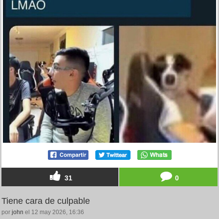
31
0
Tiene cara de culpable
por
john
el 12 may 2026, 16:36