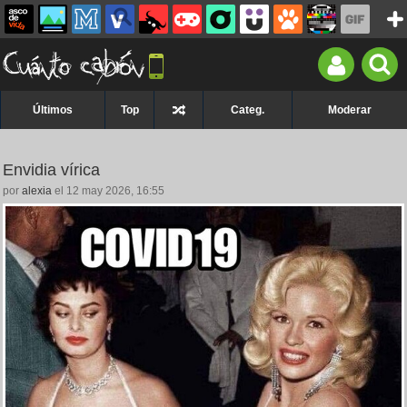
Últimos
Top
Categ.
Moderar
Envidia vírica
por
alexia
el 12 may 2026, 16:55