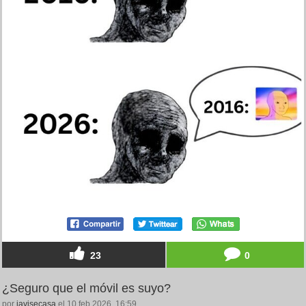
23
0
¿Seguro que el móvil es suyo?
por
javisecasa
el 10 feb 2026, 16:59