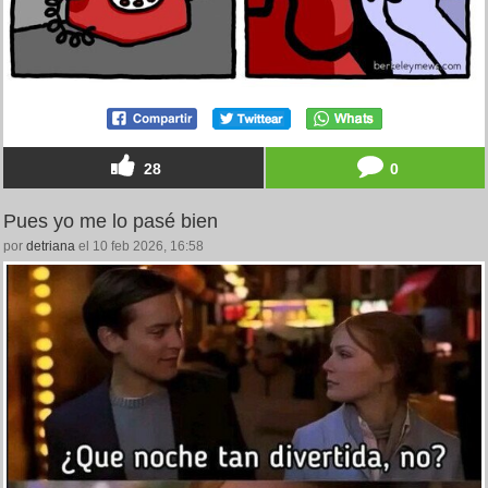
28
0
Pues yo me lo pasé bien
por
detriana
el 10 feb 2026, 16:58