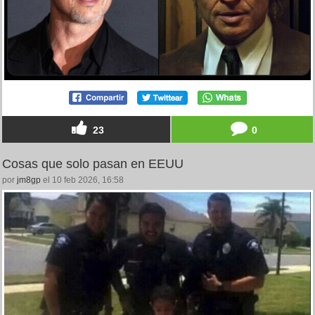
23
0
Cosas que solo pasan en EEUU
por
jm8gp
el 10 feb 2026, 16:58