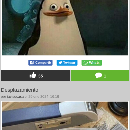
35
1
Desplazamiento
por
javisecasa
el 29 ene 2024, 16:19