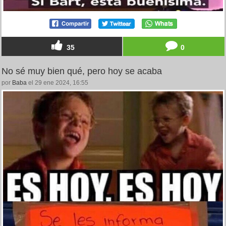
35
0
No sé muy bien qué, pero hoy se acaba
por
Baba
el 29 ene 2024, 16:55