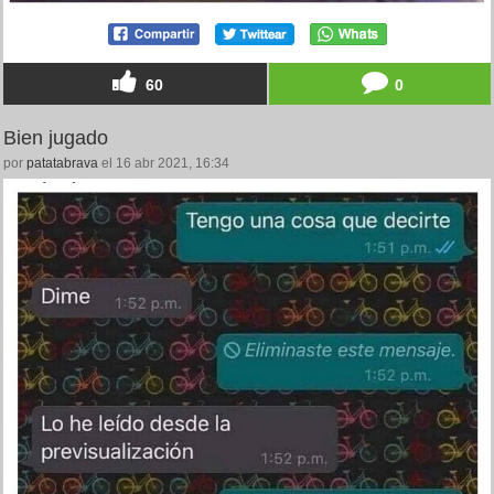
60
0
Bien jugado
por
patatabrava
el 16 abr 2021, 16:34