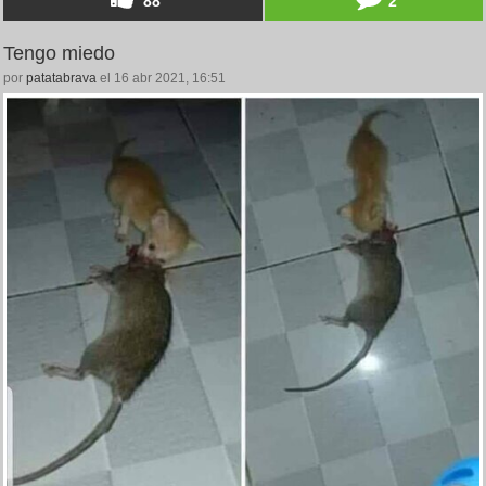
88
2
Tengo miedo
por
patatabrava
el 16 abr 2021, 16:51