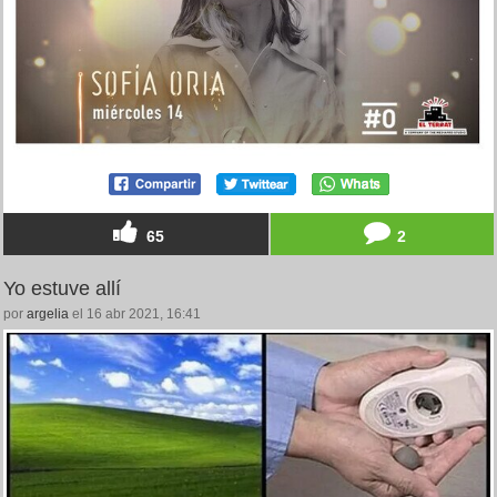
65
2
Yo estuve allí
por
argelia
el 16 abr 2021, 16:41