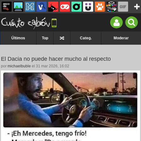
Últimos
Top
Categ.
Moderar
El Dacia no puede hacer mucho al respecto
por
michaelbuble
el 31 mar 2026, 16:02