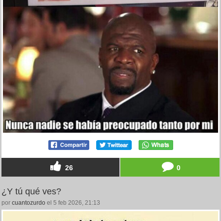
26
0
¿Y tú qué ves?
por
cuantozurdo
el 5 feb 2026, 21:13