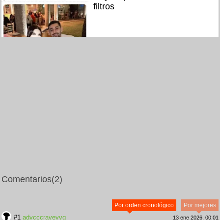
filtros
Comentarios
(2)
Por orden cronológico
Por mejores
#1
advcccravevvg
13 ene 2026, 00:01