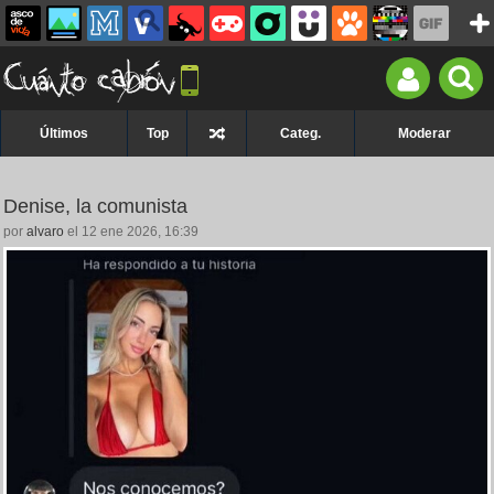
Últimos
Top
Categ.
Moderar
Denise, la comunista
por
alvaro
el 12 ene 2026, 16:39