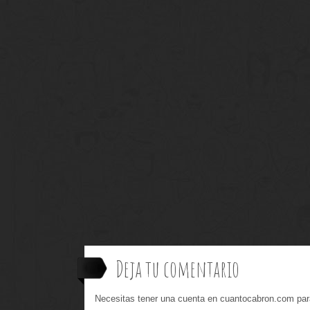
Deja tu comentario
Necesitas tener una cuenta en cuantocabron.com par