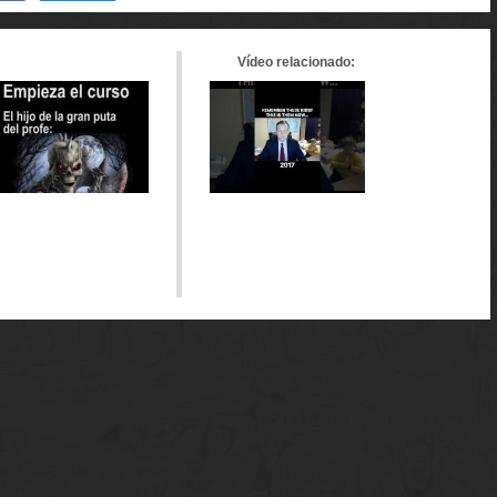
en
en
en
tumblr
Google+
meneame
Vídeo relacionado: