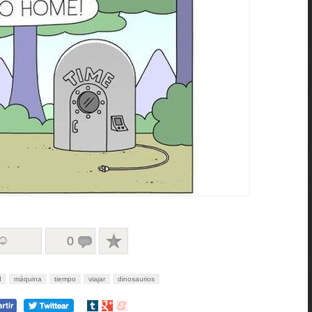
 ☺
0
d
máquina
tiempo
viajar
dinosaurios
Compartir
Compartir
Compartir