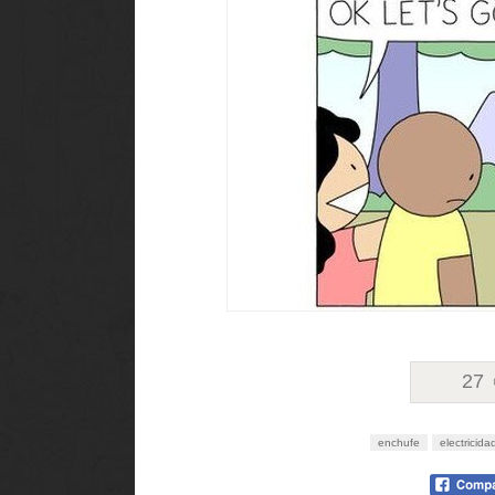
27
enchufe
electricida