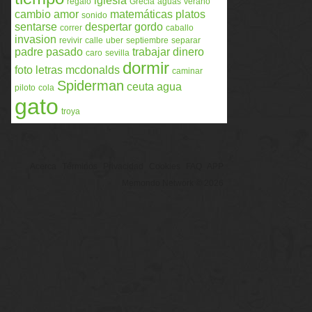
iglesia
regalo
Grecia
aguas
verano
cambio
amor
matemáticas
platos
sonido
sentarse
despertar
gordo
correr
caballo
invasion
revivir
calle
uber
septiembre
separar
padre
pasado
trabajar
dinero
caro
sevilla
dormir
foto
letras
mcdonalds
caminar
Spiderman
ceuta
agua
piloto
cola
gato
troya
Acerca
Términos
Privacidad
Cookies
FAQ
APP
Memondo Network © 2026