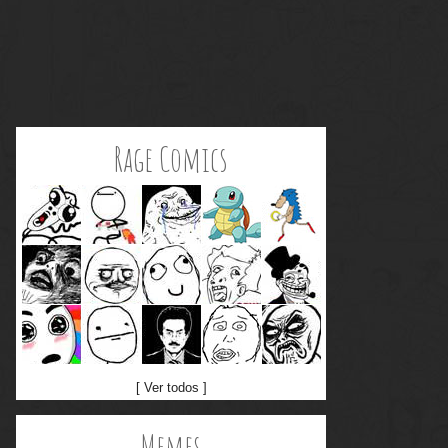
Rage Comics
[ Ver todos ]
Memes