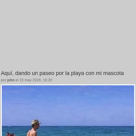
Aquí, dando un paseo por la playa con mi mascota
por
john
el 15 may 2026, 16:20