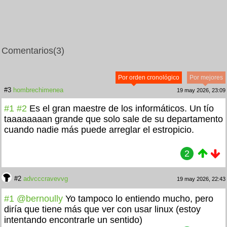
Comentarios
(3)
Por orden cronológico
Por mejores
#3
hombrechimenea
19 may 2026, 23:09
#1
#2
Es el gran maestre de los informáticos. Un tío
taaaaaaaan grande que solo sale de su departamento
cuando nadie más puede arreglar el estropicio.
2
#2
advcccravevvg
19 may 2026, 22:43
#1
@bernoully
Yo tampoco lo entiendo mucho, pero
diría que tiene más que ver con usar linux (estoy
intentando encontrarle un sentido)