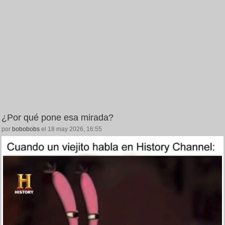
¿Por qué pone esa mirada?
por
bobobobs
el 18 may 2026, 16:55