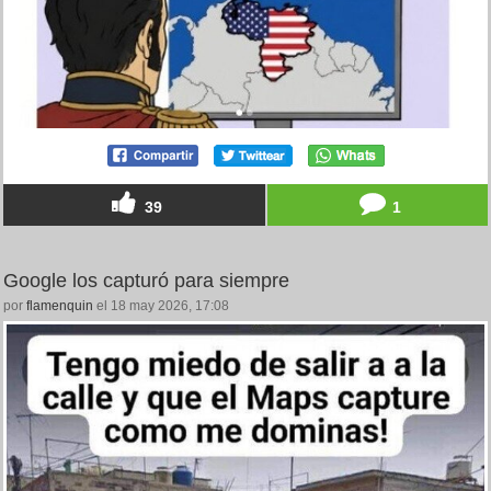
39
1
Google los capturó para siempre
por
flamenquin
el 18 may 2026, 17:08