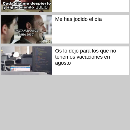
Me has jodido el día
Os lo dejo para los que no
tenemos vacaciones en
agosto