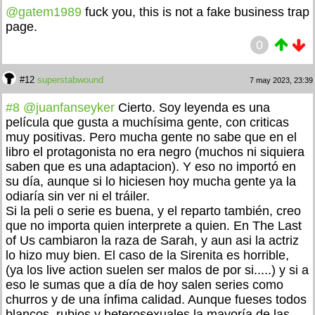
@gatem1989
fuck you, this is not a fake business trap
page.
0
#12
superstabwound
7 may 2023, 23:39
#8
@juanfanseyker
Cierto. Soy leyenda es una
película que gusta a muchísima gente, con criticas
muy positivas. Pero mucha gente no sabe que en el
libro el protagonista no era negro (muchos ni siquiera
saben que es una adaptacion). Y eso no importó en
su día, aunque si lo hiciesen hoy mucha gente ya la
odiaría sin ver ni el tráiler.
Si la peli o serie es buena, y el reparto también, creo
que no importa quien interprete a quien. En The Last
of Us cambiaron la raza de Sarah, y aun asi la actriz
lo hizo muy bien. El caso de la Sirenita es horrible,
(ya los live action suelen ser malos de por si.....) y si a
eso le sumas que a día de hoy salen series como
churros y de una ínfima calidad. Aunque fueses todos
blancos, rubios y heterosexuales la mayoría de las