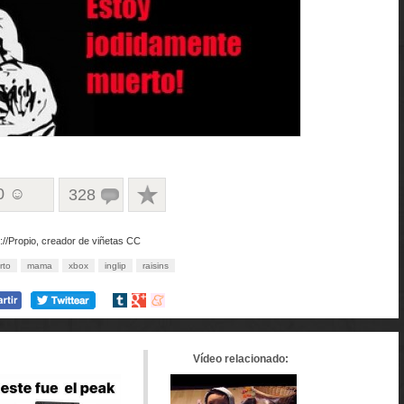
0 ☺
328
p://Propio, creador de viñetas CC
rto
mama
xbox
inglip
raisins
Compartir
Compartir
Compartir
en
en
en
tumblr
Google+
meneame
Vídeo relacionado: