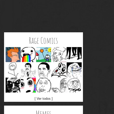
Rage Comics
[ Ver todos ]
Memes