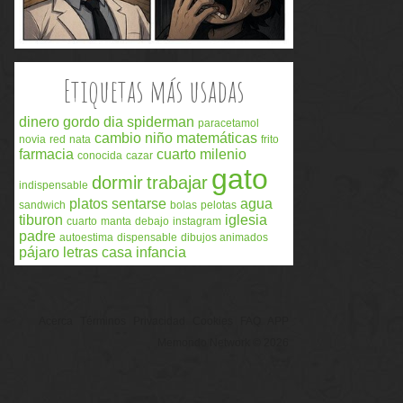
Etiquetas más usadas
dinero
gordo
dia
spiderman
paracetamol
cambio
niño
matemáticas
novia
red
nata
frito
farmacia
cuarto milenio
conocida
cazar
gato
dormir
trabajar
indispensable
platos
sentarse
agua
sandwich
bolas
pelotas
tiburon
iglesia
cuarto
manta
debajo
instagram
padre
autoestima
dispensable
dibujos animados
pájaro
letras
casa
infancia
Acerca
Términos
Privacidad
Cookies
FAQ
APP
Memondo Network © 2026