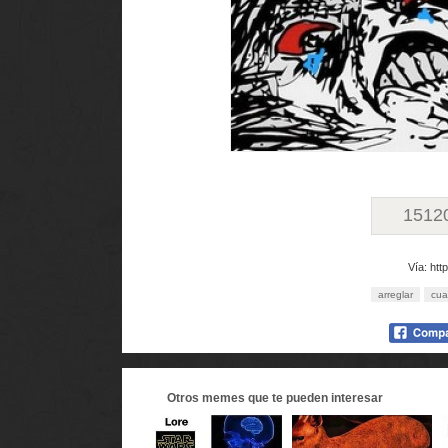
1512
Vía: htt
arreglar
cua
Otros
memes
que te pueden interesar