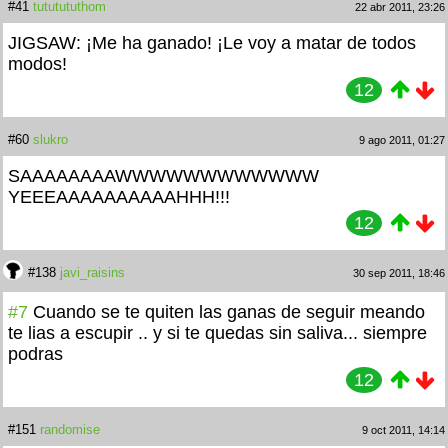
#41
tututututhom
22 abr 2011, 23:26
JIGSAW:
¡Me ha ganado!
¡Le voy a matar de todos
modos!
12
#60
slukro
9 ago 2011, 01:27
SAAAAAAAAWWWWWWWWWWWW
YEEEAAAAAAAAAAHHH!!!
12
#138
javi_raisins
30 sep 2011, 18:46
#7
Cuando se te quiten las ganas de seguir meando
te lias a escupir
.. y si te quedas sin saliva... siempre
podras
12
#151
randomise
9 oct 2011, 14:14