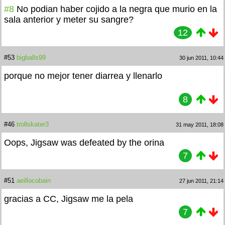
#8
No podian haber cojido a la negra que murio en la
sala anterior y meter su sangre?
12
#53
bigballs99
30 jun 2011, 10:44
porque no mejor tener diarrea y llenarlo
8
#46
trollskater3
31 may 2011, 18:08
Oops, Jigsaw was defeated by the orina
7
#51
aeillocobain
27 jun 2011, 21:14
gracias a CC, Jigsaw me la pela
7