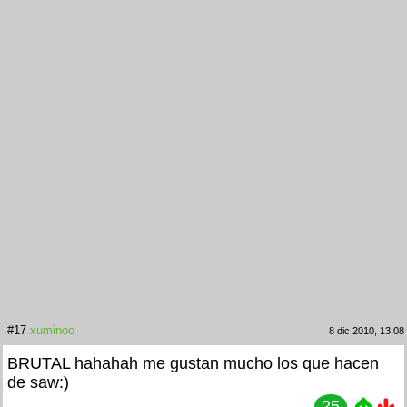
#17
xuminoo
8 dic 2010, 13:08
BRUTAL hahahah me gustan mucho los que hacen
de saw:)
25