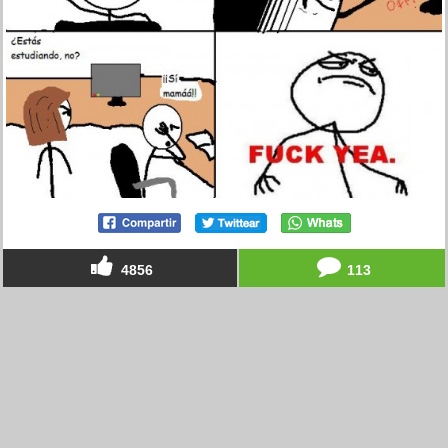
4856
113