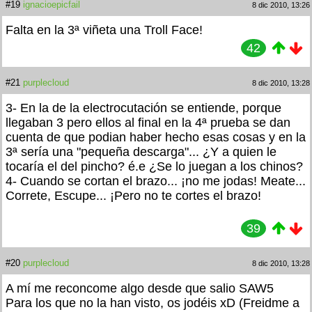
#19
ignacioepicfail
8 dic 2010, 13:26
Falta en la 3ª viñeta una Troll Face!
42
#21
purplecloud
8 dic 2010, 13:28
3- En la de la electrocutación se entiende, porque
llegaban 3 pero ellos al final en la 4ª prueba se dan
cuenta de que podian haber hecho esas cosas y en la
3ª sería una "pequeña descarga"... ¿Y a quien le
tocaría el del pincho? é.e ¿Se lo juegan a los chinos?
4- Cuando se cortan el brazo... ¡no me jodas! Meate...
Correte, Escupe... ¡Pero no te cortes el brazo!
39
#20
purplecloud
8 dic 2010, 13:28
A mí me reconcome algo desde que salio SAW5
Para los que no la han visto, os jodéis xD (Freidme a