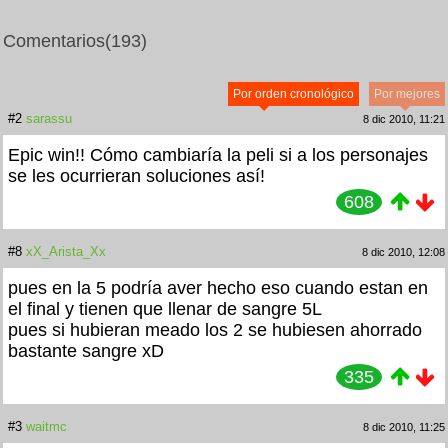
Comentarios
(193)
Por orden cronológico
Por mejores
#2
sarassu
8 dic 2010, 11:21
Epic win!! Cómo cambiaría la peli si a los personajes
se les ocurrieran soluciones así!
608
#8
xX_Arista_Xx
8 dic 2010, 12:08
pues en la 5 podría aver hecho eso cuando estan en
el final y tienen que llenar de sangre 5L
pues si hubieran meado los 2 se hubiesen ahorrado
bastante sangre xD
335
#3
waitmc
8 dic 2010, 11:25