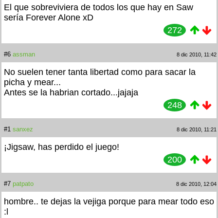
El que sobreviviera de todos los que hay en Saw
sería Forever Alone xD
272
#6
assman
8 dic 2010, 11:42
No suelen tener tanta libertad como para sacar la
picha y mear...
Antes se la habrian cortado...jajaja
248
#1
sanxez
8 dic 2010, 11:21
¡Jigsaw, has perdido el juego!
200
#7
patpato
8 dic 2010, 12:04
hombre.. te dejas la vejiga porque para mear todo eso
:l