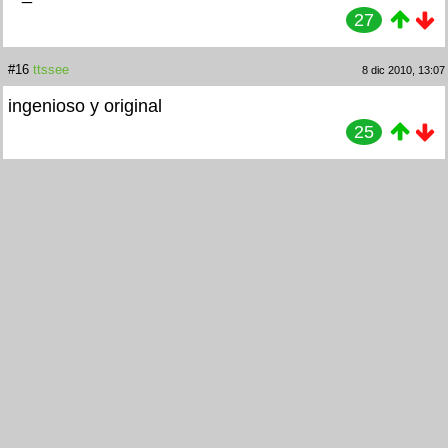
27
#16
ttssee
8 dic 2010, 13:07
ingenioso y original
25