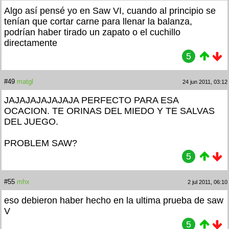
Algo así pensé yo en Saw VI, cuando al principio se
tenían que cortar carne para llenar la balanza,
podrían haber tirado un zapato o el cuchillo
directamente
5
#49
matgl
24 jun 2011, 03:12
JAJAJAJAJAJAJA PERFECTO PARA ESA
OCACION. TE ORINAS DEL MIEDO Y TE SALVAS
DEL JUEGO.
PROBLEM SAW?
5
#55
mhx
2 jul 2011, 06:10
eso debieron haber hecho en la ultima prueba de saw
V
5