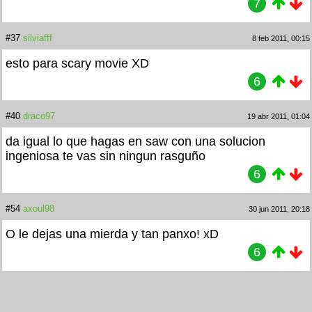
7
#37
silviafff
8 feb 2011, 00:15
esto para scary movie XD
6
#40
draco97
19 abr 2011, 01:04
da igual lo que hagas en saw con una solucion
ingeniosa te vas sin ningun rasguño
6
#54
axoul98
30 jun 2011, 20:18
O le dejas una mierda y tan panxo! xD
6