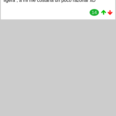
"ligera", a mi me costaría un poco razonar xD
14