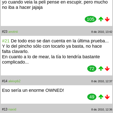
yo cuando veia la peli pense en escupir, pero mucho
no iba a hacer jajaja
105
#23
anotnii
8 dic 2010, 13:42
#21
De todo eso se dan cuenta en la última prueba...
Y lo del pincho sólo con tocarlo ya basta, no hace
falta clavarlo.
En cuanto a lo de mear, la tía lo tendría bastante
complicado...
72
#14
aleixpb2
8 dic 2010, 12:37
Eso sería un enorme OWNED!
49
#13
naxid
8 dic 2010, 12:36