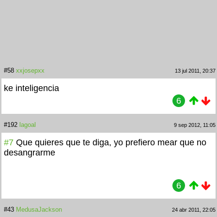
#58
xxjosepxx
13 jul 2011, 20:37
ke inteligencia
6
#192
lagoal
9 sep 2012, 11:05
#7
Que quieres que te diga, yo prefiero mear que no
desangrarme
6
#43
MedusaJackson
24 abr 2011, 22:05