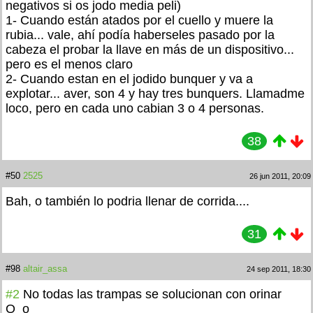
negativos si os jodo media peli)
1- Cuando están atados por el cuello y muere la
rubia... vale, ahí podía haberseles pasado por la
cabeza el probar la llave en más de un dispositivo...
pero es el menos claro
2- Cuando estan en el jodido bunquer y va a
explotar... aver, son 4 y hay tres bunquers. Llamadme
loco, pero en cada uno cabian 3 o 4 personas.
38
#50
2525
26 jun 2011, 20:09
Bah, o también lo podria llenar de corrida....
31
#98
altair_assa
24 sep 2011, 18:30
#2
No todas las trampas se solucionan con orinar
O_o