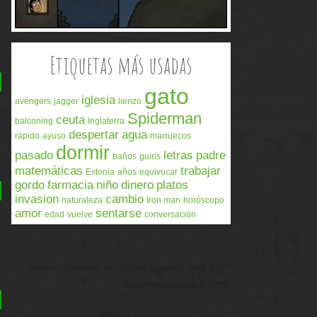
Etiquetas más usadas
gato
iglesia
avengers
jagger
lienzo
Spiderman
ceuta
balconing
Inglaterra
despertar
agua
rápido
ayuso
marruecos
dormir
pasado
letras
padre
baños
guiris
matemáticas
trabajar
Estonia
años
equivocar
gordo
farmacia
niño
dinero
platos
invasion
cambio
naturaleza
Iron man
horóscopo
amor
sentarse
edad
vuelve
conversación
Acerca
Términos
Privacidad
Cookies
FAQ
APP
Memondo Network © 2026