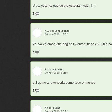
Dios, otra no, que quiero estudiar, joder T_T
11
#10 por
unaquepasa
30 nov 2010, 12:02
Va, ya veremos que página inventan luego en Juni
4
#1 por
mecawen
30 nov 2010, 02:56
pal game a revenderla como todo el mundo
121
#3 por
pucka
30 nov 2010, 03:12