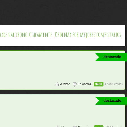
Ordenar cronológicamente
Ordenar por mejores comentarios
destacado
A favor
En contra
(7348 votos)
3436
destacado