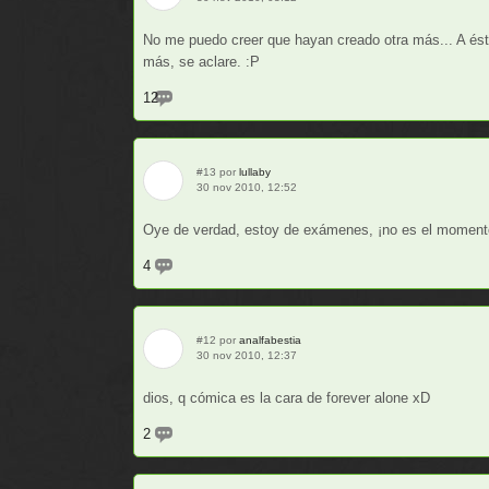
No me puedo creer que hayan creado otra más... A ésta
más, se aclare. :P
12
#13 por
lullaby
30 nov 2010, 12:52
Oye de verdad, estoy de exámenes, ¡no es el momento
4
#12 por
analfabestia
30 nov 2010, 12:37
dios, q cómica es la cara de forever alone xD
2