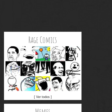
Rage Comics
[ Ver todos ]
Memes