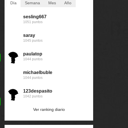
Día
Semana
Mes
Año
sesling667
123dale
123dale
Baba
1051 puntos
5161 puntos
6234 puntos
168592 puntos
saray
twd
twd
123dale
1045 puntos
4160 puntos
4190 puntos
167823 puntos
paulatop
sesling667
gataluisa
nomedigas
1044 puntos
3126 puntos
3505 puntos
166683 puntos
michaelbuble
michaelbuble
michaelbuble
john
1044 puntos
3121 puntos
3141 puntos
163799 puntos
123despasito
laviladrich
sesling667
pescaito
1042 puntos
3099 puntos
3136 puntos
163240 puntos
Ver ranking diario