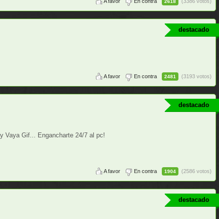
A favor
En contra
(3386 votos)
2618
destacado
A favor
En contra
(3193 votos)
2481
destacado
 Vaya Gif... Engancharte 24/7 al pc!
A favor
En contra
(2586 votos)
1904
destacado