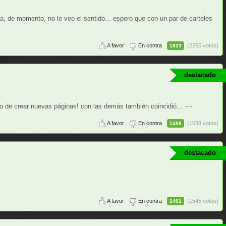
, de momento, no le veo el sentido... espero que con un par de carteles
A favor
En contra
(2255 votos)
1623
destacado
 de crear nuevas páginas! con las demás también coincidió... ¬¬
A favor
En contra
(1638 votos)
1488
destacado
A favor
En contra
(1545 votos)
1401