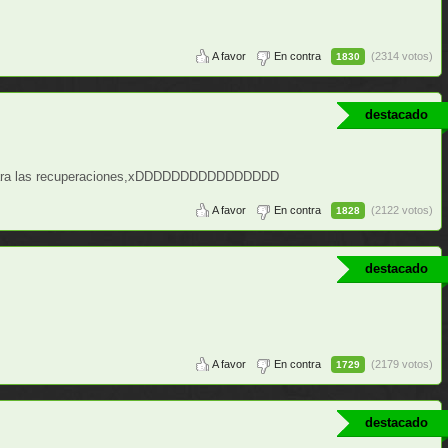
A favor
En contra
(2314 votos)
1830
destacado
o para las recuperaciones,xDDDDDDDDDDDDDDDD
A favor
En contra
(2122 votos)
1828
destacado
A favor
En contra
(2179 votos)
1729
destacado