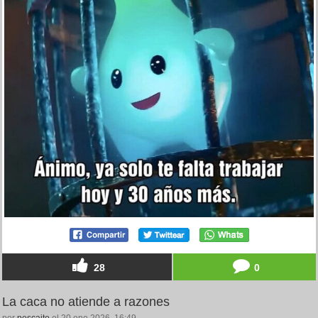
28
0
La caca no atiende a razones
por
pescaito
el 20 ene 2026, 16:49