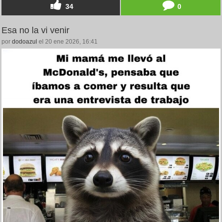
34
0
Esa no la vi venir
por
dodoazul
el 20 ene 2026, 16:41