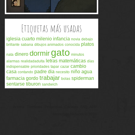
Etiquetas más usadas
iglesia
cuarto milenio
infancia
novia
debajo
platos
brillante
sabana
dibujos animados
conocida
gato
dormir
dinero
nata
minutos
letras
matemáticas
alarmas
realidadadulta
días
cambio
indispensable
prioridades
tapar
cazar
casa
padre
dia
niño
agua
contando
necesito
trabajar
farmacia
gordo
spiderman
bolas
sentarse
tiburon
sandwich
Acerca
Términos
Privacidad
Cookies
FAQ
APP
Memondo Network © 2026