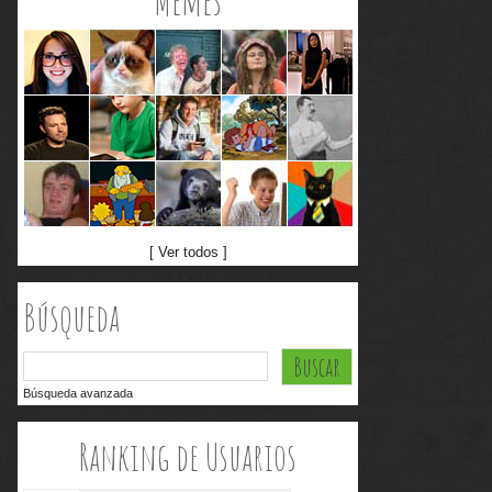
Memes
[ Ver todos ]
Búsqueda
Búsqueda avanzada
Ranking de Usuarios