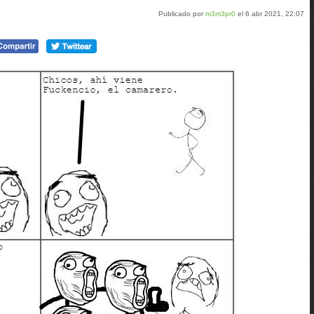
Publicado por
m3m3pr0
el 6 abr 2021, 22:07