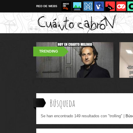
RED DE WEBS
TRENDING
Búsqueda
Se han encontrado 149 resultados con "trolling" |
Bús