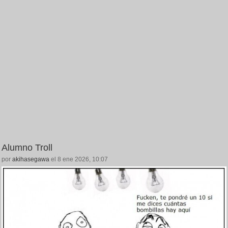
Alumno Troll
por
akihasegawa
el 8 ene 2026, 10:07