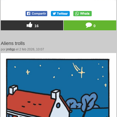
16
0
Aliens trolls
por
jm8gp
el 2 feb 2026, 10:07