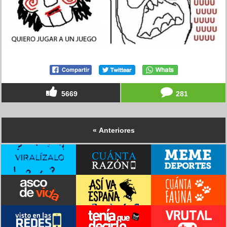
5669
281
« Anteriores