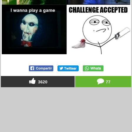
3620
77