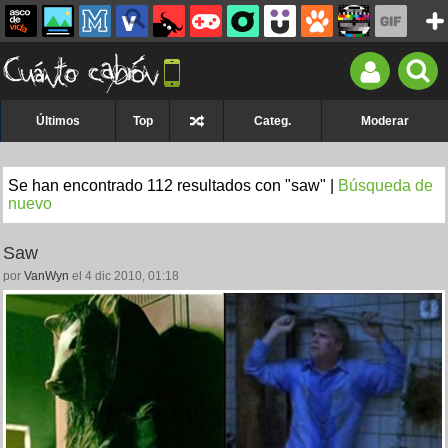
Últimos
Top
Categ.
Moderar
Se han encontrado 112 resultados con "saw" |
Búsqueda de
nuevo
Saw
por
VanWyn
el 4 dic 2010, 01:18