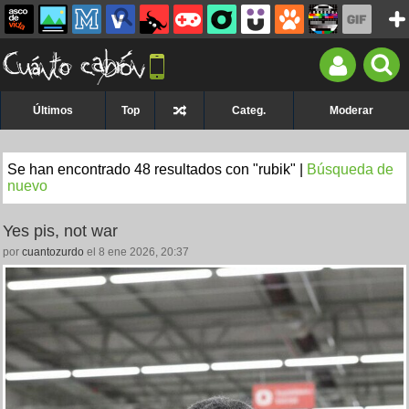
Últimos
Top
Categ.
Moderar
Se han encontrado 48 resultados con "rubik" |
Búsqueda de
nuevo
Yes pis, not war
por
cuantozurdo
el 8 ene 2026, 20:37