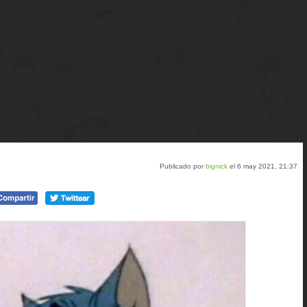
Publicado por
bignick
el 6 may 2021, 21:37