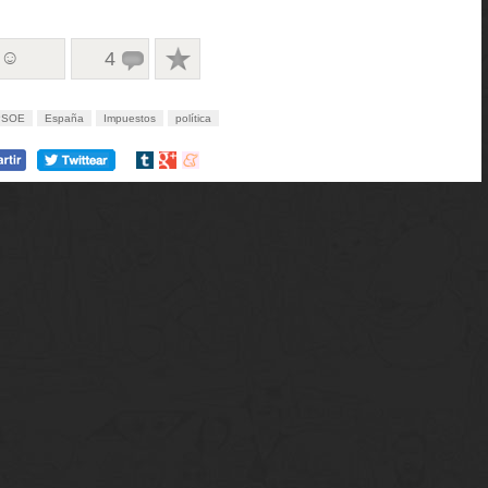
 ☺
4
PSOE
España
Impuestos
política
Compartir
Compartir
Compartir
en
en
en
tumblr
Google+
meneame