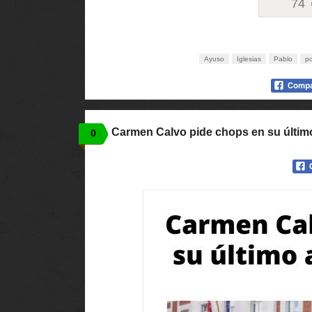
74
Ayuso
Iglesias
Pablo
po
Carmen Calvo pide chops en su últi
0