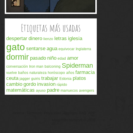
Etiquetas más usadas
despertar
dinero
letras
iglesia
lienzo
gato
sentarse
agua
equivocar
Inglaterra
dormir
pasado
niño
amor
edad
Spiderman
conversación
Iron man
balconing
farmacia
vuelve
baños
naturaleza
horóscopo
años
ceuta
trabajar
platos
jagger
guiris
Estonia
cambio
gordo
invasion
rápido
matemáticas
padre
ayuso
marruecos
avengers
Acerca
Términos
Privacidad
Cookies
FAQ
APP
Memondo Network © 2026