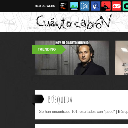
RED DE WEBS
TRENDING
Búsqueda
Se han encontrado 101 resultados con "psoe" |
Búsqu