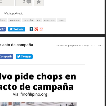
 ☺
2
Vía: http://Propio
lítica
izquierda
derecha
pp
podemos
psoe
Compartir
Compartir
Compartir
en
en
en
tumblr
Google+
meneame
mo acto de campaña
Publicado por paulo el 5 may 2021, 15:37