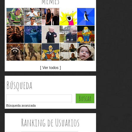
Memes
[ Ver todos ]
Búsqueda
Búsqueda avanzada
Ranking de Usuarios