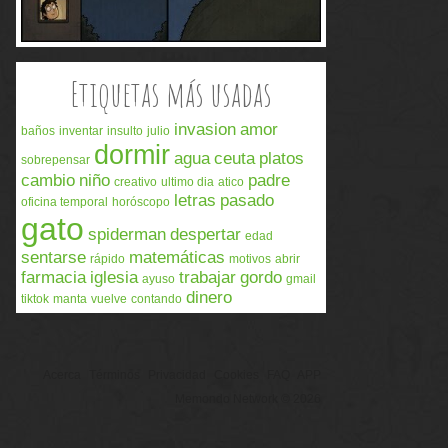
Etiquetas más usadas
invasion
amor
baños
inventar
insulto
julio
dormir
agua
ceuta
platos
sobrepensar
cambio
niño
padre
creativo
ultimo dia
atico
letras
pasado
oficina temporal
horóscopo
gato
spiderman
despertar
edad
sentarse
matemáticas
rápido
motivos
abrir
farmacia
iglesia
trabajar
gordo
ayuso
gmail
dinero
tiktok
manta
vuelve
contando
Acerca
Términos
Privacidad
Cookies
FAQ
APP
Memondo Network © 2026