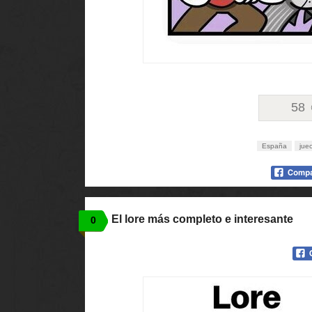
58
España
jue
El lore más completo e interesante
0