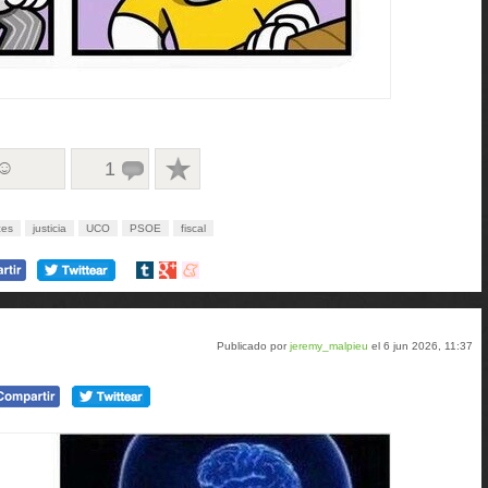
 ☺
1
ces
justicia
UCO
PSOE
fiscal
Compartir
Compartir
Compartir
en
en
en
tumblr
Google+
meneame
Publicado por
jeremy_malpieu
el 6 jun 2026, 11:37