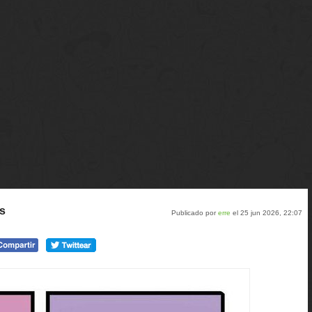
ís
Publicado por
erre
el 25 jun 2026, 22:07