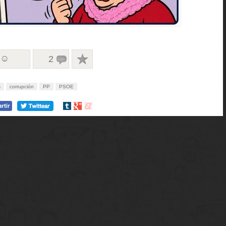
 ☺
2
s
corrupción
PP
PSOE
Compartir
Compartir
Compartir
en
en
en
tumblr
Google+
meneame