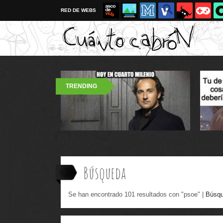
RED DE WEBS
TRENDING
Búsqueda
Se han encontrado 101 resultados con "psoe" |
Búsqu