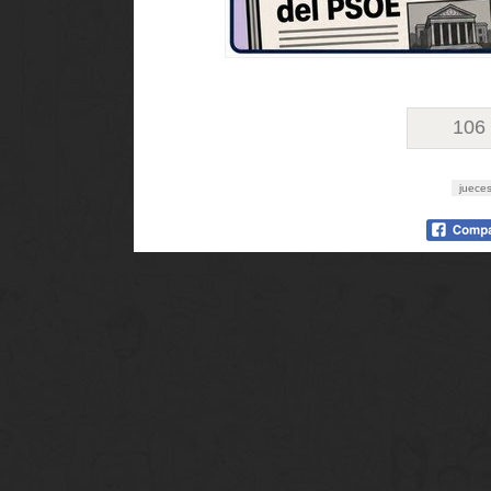
106
juece