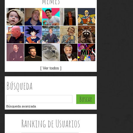
Memes
[ Ver todos ]
Búsqueda
Búsqueda avanzada
Ranking de Usuarios