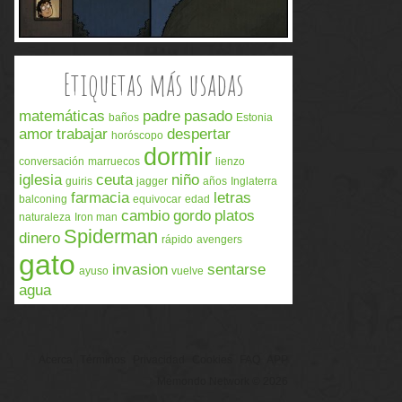
Etiquetas más usadas
matemáticas
padre
pasado
baños
Estonia
amor
trabajar
despertar
horóscopo
dormir
conversación
marruecos
lienzo
iglesia
ceuta
niño
guiris
jagger
años
Inglaterra
farmacia
letras
balconing
equivocar
edad
cambio
gordo
platos
naturaleza
Iron man
Spiderman
dinero
rápido
avengers
gato
invasion
sentarse
ayuso
vuelve
agua
Acerca
Términos
Privacidad
Cookies
FAQ
APP
Memondo Network © 2026