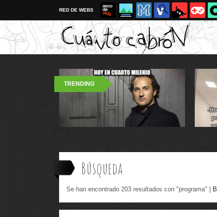
RED DE WEBS
TRENDING
Búsqueda
Se han encontrado 203 resultados con "programa" |
B