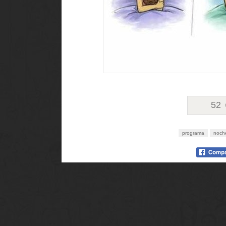
52
programa
noch