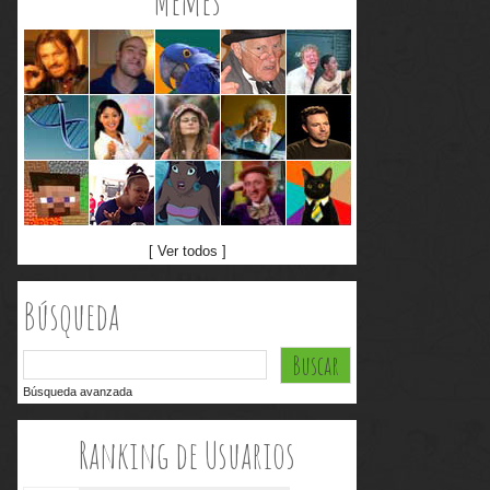
Memes
[ Ver todos ]
Búsqueda
Búsqueda avanzada
Ranking de Usuarios