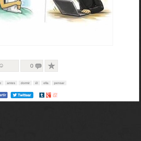
 ☺
0
e
antes
dormir
él
ella
pensar
Compartir
Compartir
Compartir
en
en
en
tumblr
Google+
meneame