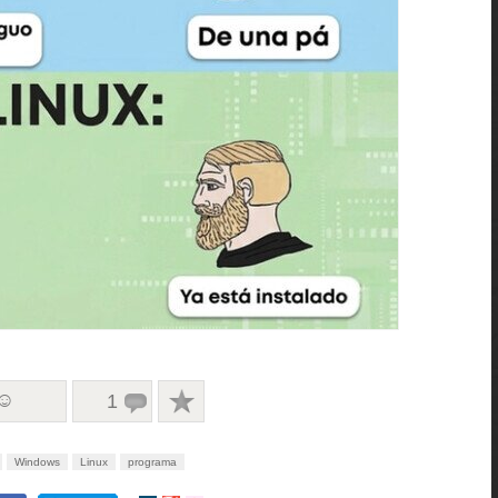
 ☺
1
Windows
Linux
programa