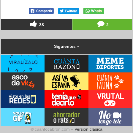
38
2
Siguientes »
© cuantocabron.com –
Versión clásica