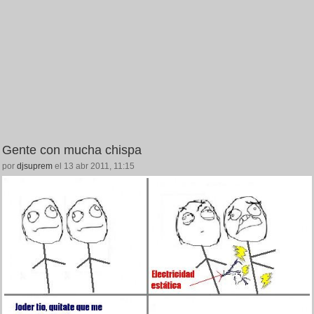
Gente con mucha chispa
por
djsuprem
el 13 abr 2011, 11:15