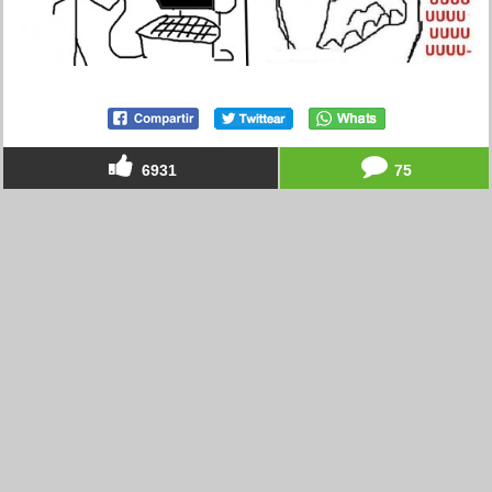
6931
75