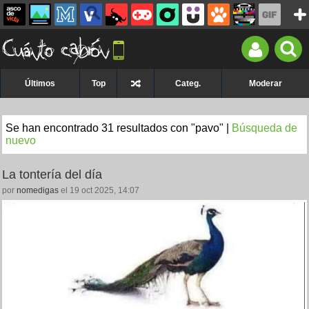
Últimos
Top
Categ.
Moderar
Se han encontrado 31 resultados con "pavo" |
Búsqueda de
nuevo
La tontería del día
por
nomedigas
el 19 oct 2025, 14:07