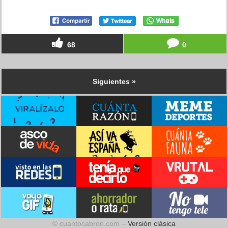
68
0
Siguientes »
© cuantocabron.com –
Versión clásica