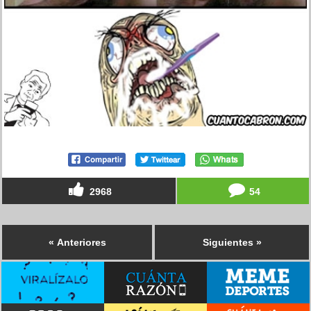
2968
54
« Anteriores
Siguientes »