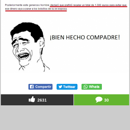
2631
30