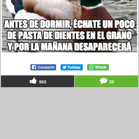
965
39