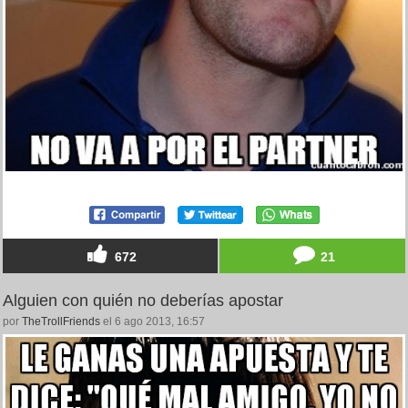
672
21
Alguien con quién no deberías apostar
por
TheTrollFriends
el 6 ago 2013, 16:57