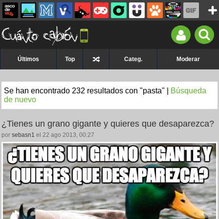
Últimos
Top
Categ.
Moderar
Se han encontrado 232 resultados con "pasta" |
Búsqueda
de nuevo
¿Tienes un grano gigante y quieres que desaparezca?
por
sebasn1
el 22 ago 2013, 00:27