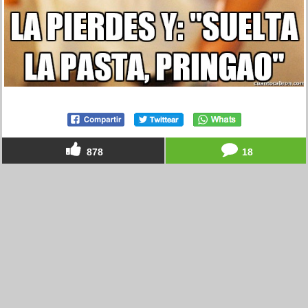
878
18