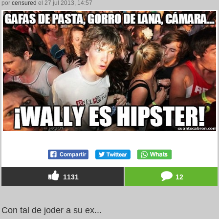
por
censured
el 27 jul 2013, 14:57
1131
12
Con tal de joder a su ex...