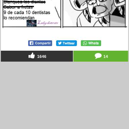
1646
14