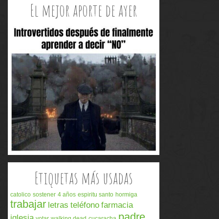
El mejor aporte de ayer
Etiquetas más usadas
catolico
sostener
4 años
espiritu santo
hormiga
trabajar
letras
teléfono
farmacia
padre
iglesia
votar
walking dead
cucaracha