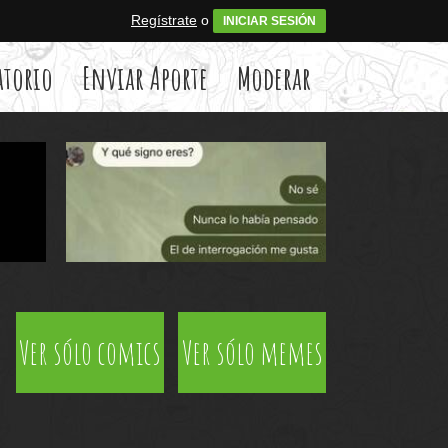
Regístrate
o
INICIAR SESIÓN
atorio
Enviar Aporte
Moderar
Ver sólo comics
Ver sólo memes