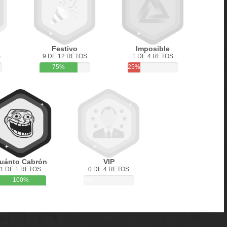
Festivo
Imposible
S
9 DE 12 RETOS
1 DE 4 RETOS
75%
25%
uánto Cabrón
VIP
1 DE 1 RETOS
0 DE 4 RETOS
100%
0%