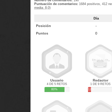
Número de comentarios:
190
Puntuación de comentarios:
1684 positivos, 412 n
media: 8,0)
Día
Posición
-
Puntos
0
Usuario
Redactor
4 DE 5 RETOS
1 DE 9 RETOS
80%
12%