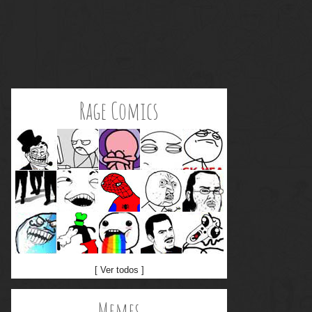
Rage Comics
[ Ver todos ]
Memes