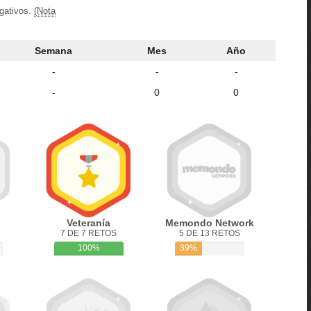
egativos.
(Nota
Semana
Mes
Año
-
-
-
-
0
0
Veteranía
Memondo Network
7 DE 7 RETOS
5 DE 13 RETOS
100%
39%