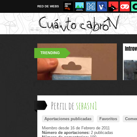
RED DE WEBS
TRENDING
Perfil de
sebasn1
Aportaciones publicadas
Favoritos
Comen
Miembro desde 16 de Febrero de 2011
Número de aportaciones:
2 publicadas