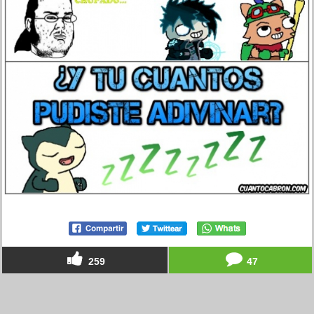
259
47