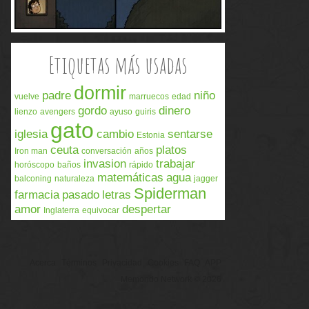
Etiquetas más usadas
dormir
padre
niño
vuelve
marruecos
edad
gordo
dinero
lienzo
avengers
ayuso
guiris
gato
iglesia
cambio
sentarse
Estonia
ceuta
platos
Iron man
conversación
años
invasion
trabajar
horóscopo
baños
rápido
matemáticas
agua
balconing
naturaleza
jagger
Spiderman
farmacia
pasado
letras
amor
despertar
Inglaterra
equivocar
Acerca
Términos
Privacidad
Cookies
FAQ
APP
Memondo Network © 2026