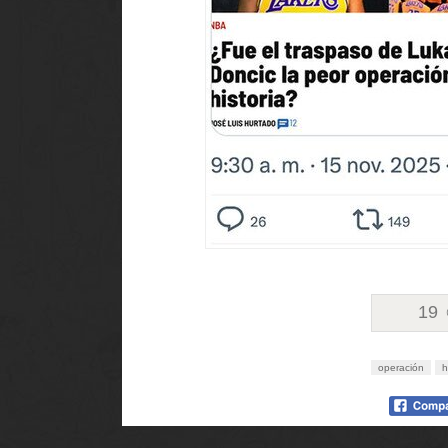
19
operación
h