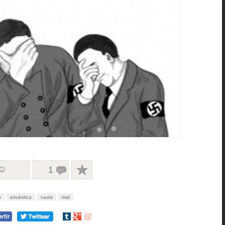
 ☺
1
o
esvástica
nazis
mal
Compartir
Compartir
Compartir
en
en
en