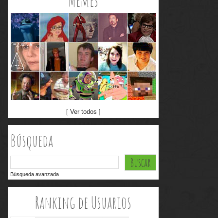
Memes
[ Ver todos ]
Búsqueda
Búsqueda avanzada
Ranking de Usuarios