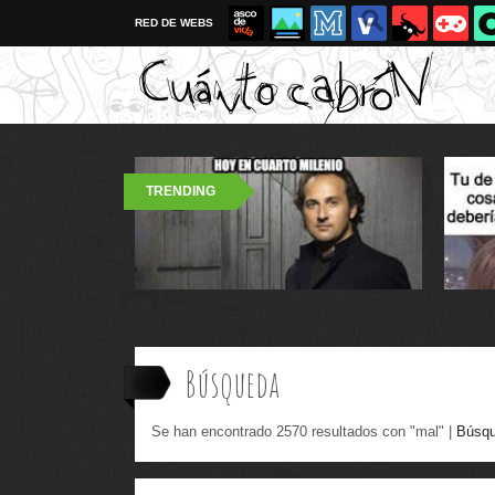
RED DE WEBS
TRENDING
Búsqueda
Se han encontrado 2570 resultados con "mal" |
Búsqu