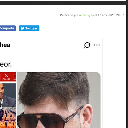
tumblr
Google+
meneame
Publicado por
nomedigas
el 17 nov 2025, 20:37