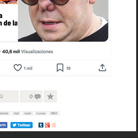
 ☺
0
istoria
mal
nariz
Lucas
NBA
Compartir
Compartir
Compartir
en
en
en
tumblr
Google+
meneame