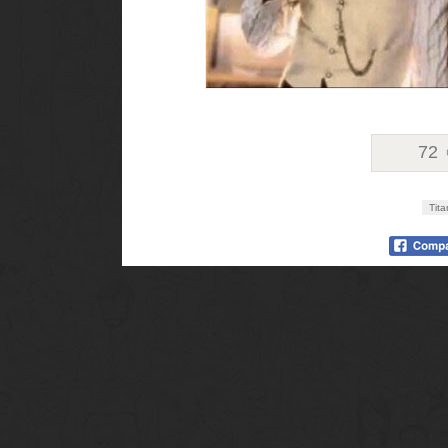
72
Tita