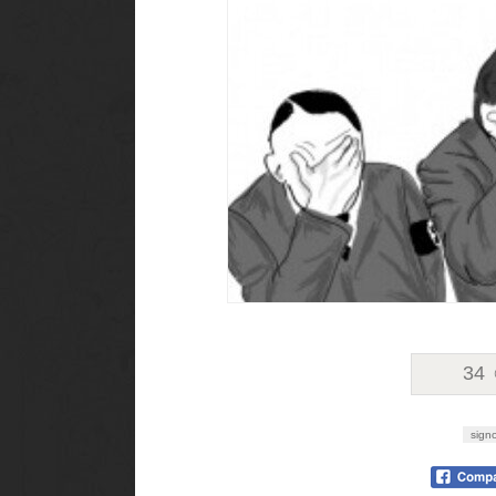
34
sign