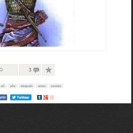
 ☺
3
aC
año
después
antes
sentido
Compartir
Compartir
Compartir
en
en
en
tumblr
Google+
meneame