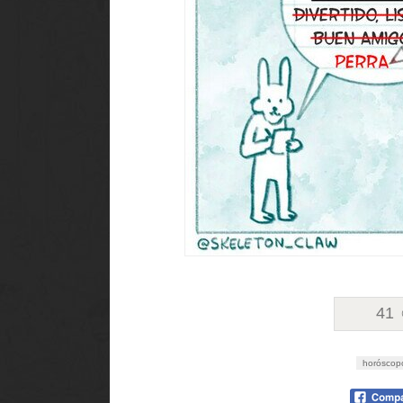
41
horóscop