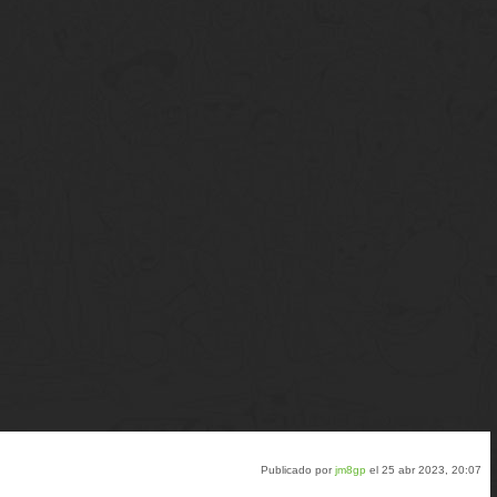
Publicado por
jm8gp
el 25 abr 2023, 20:07