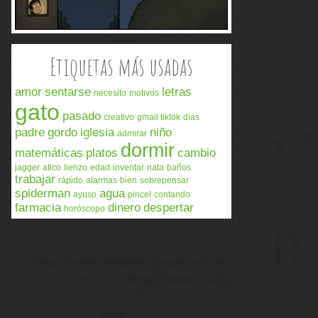
Etiquetas más usadas
amor
sentarse
letras
necesito
motivos
gato
pasado
creativo
gmail tiktok
días
padre
gordo
iglesia
niño
admirar
dormir
matemáticas
platos
cambio
jagger
atico
lienzo
edad
inventar
nata
baños
trabajar
rápido
alarmas
bien
sobrepensar
spiderman
agua
ayuso
pincel
contando
farmacia
dinero
despertar
horóscopo
Acerca
Términos
Privacidad
Cookies
FAQ
APP
Memondo Network © 2026