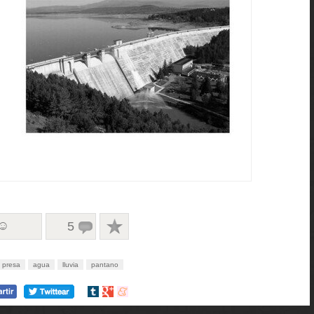
 ☺
5
presa
agua
lluvia
pantano
Compartir
Compartir
Compartir
en
en
en
tumblr
Google+
meneame