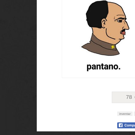
78
inventar