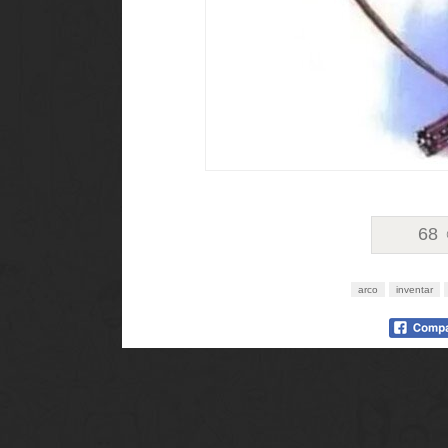
68
arco
inventar