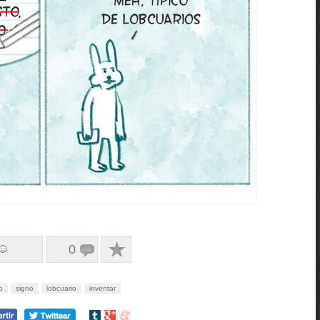
 ☺
0
o
signo
lobcuario
inventar
Compartir
Compartir
Compartir