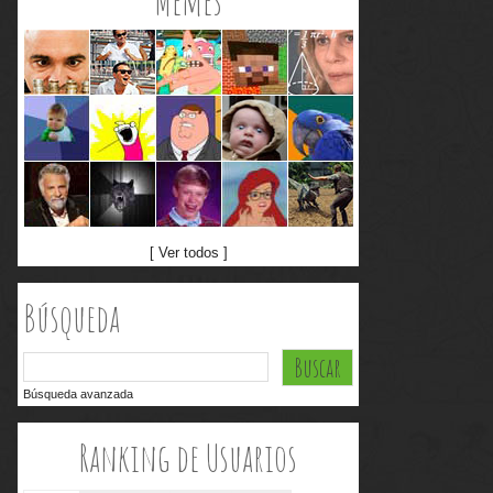
Memes
[ Ver todos ]
Búsqueda
Búsqueda avanzada
Ranking de Usuarios