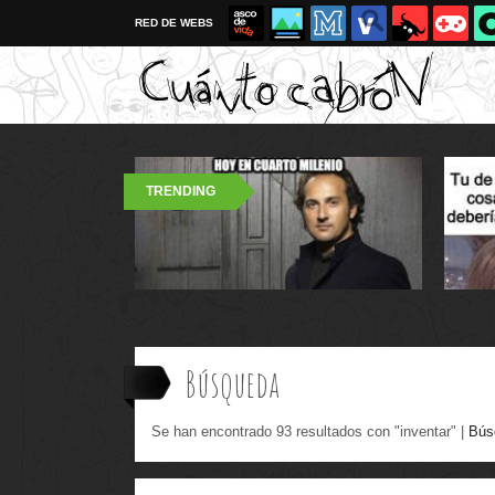
RED DE WEBS
TRENDING
Búsqueda
Se han encontrado 93 resultados con "inventar" |
Bús