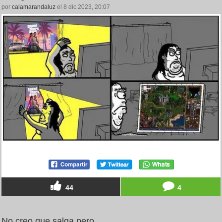
por
calamarandaluz
el 8 dic 2023, 20:07
44
4
No creo que salga pero...