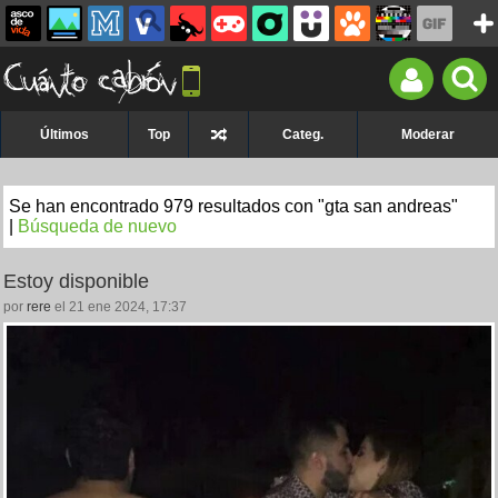
Últimos
Top
Categ.
Moderar
Se han encontrado 979 resultados con "gta san andreas"
|
Búsqueda de nuevo
Estoy disponible
por
rere
el 21 ene 2024, 17:37