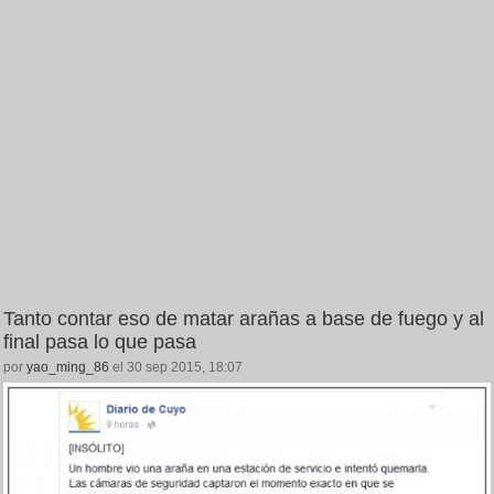
Tanto contar eso de matar arañas a base de fuego y al
final pasa lo que pasa
por
yao_ming_86
el 30 sep 2015, 18:07