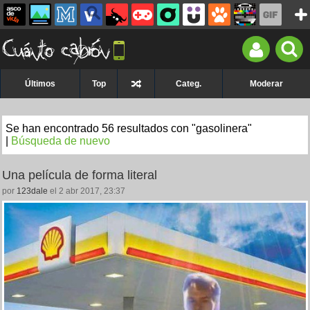
Últimos
Top
Categ.
Moderar
Se han encontrado 56 resultados con "gasolinera"
|
Búsqueda de nuevo
Una película de forma literal
por
123dale
el 2 abr 2017, 23:37