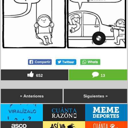
652
13
« Anteriores
Siguientes »