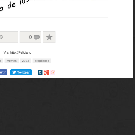
 ☺
0
Vía: http://Feliciano
o
memes
2023
propósitos
Compartir
Compartir
Compartir
en
en
en
tumblr
Google+
meneame