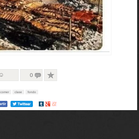
 ☺
0
comer
clase
fondo
Compartir
Compartir
Compartir
en
en
en
tumblr
Google+
meneame