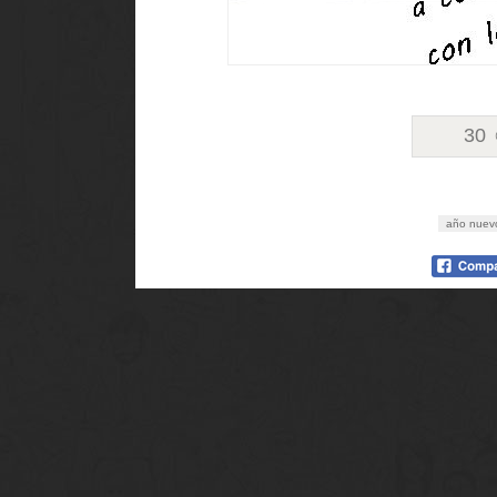
30
año nuev