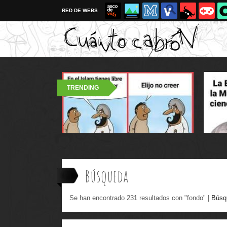
RED DE WEBS
TRENDING
Búsqueda
Se han encontrado 231 resultados con "fondo" |
Búsq