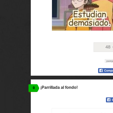
48
parej
¡Parrillada al fondo!
0