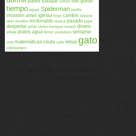
padre
trabajar
foto
gordo
Grecia
tiempo
Spiderman
aguas
sevilla
invasion
amor
iglesia
cambio
troya
separar
mcdonalds
pasado
uber
einstein
resaca
jugar
despertar
dinero
piloto
Union europea
verano
platos
agua
sentarse
viñeta
ferrari
youtubers
gato
matemáticas
ceuta
letras
cola
calle
videojuegos
Acerca
Términos
Privacidad
Cookies
FAQ
APP
Memondo Network © 2026