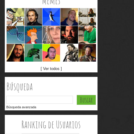
Memes
[ Ver todos ]
Búsqueda
Búsqueda avanzada
Ranking de Usuarios