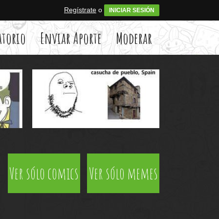
Regístrate
o
INICIAR SESIÓN
atorio
Enviar Aporte
Moderar
Ver sólo comics
Ver sólo memes