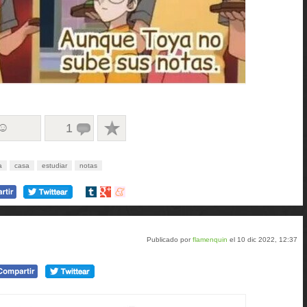
 ☺
1
a
casa
estudiar
notas
Compartir
Compartir
Compartir
en
en
en
tumblr
Google+
meneame
Publicado por
flamenquin
el 10 dic 2022, 12:37