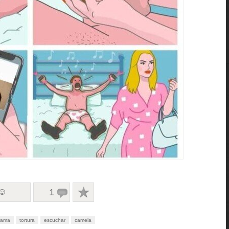
 ☺
1
cama
tortura
escuchar
camela