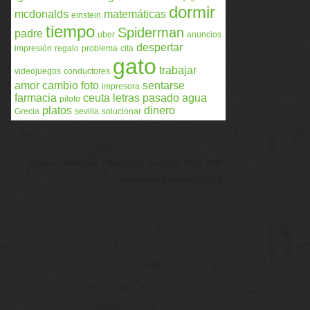
dormir
mcdonalds
matemáticas
einstein
tiempo
Spiderman
padre
uber
anuncios
despertar
impresión
regalo
problema
cita
gato
trabajar
videojuegos
conductores
amor
cambio
foto
sentarse
impresora
farmacia
ceuta
letras
pasado
agua
piloto
platos
dinero
Grecia
sevilla
solucionar
Acerca
Términos
Privacidad
Cookies
FAQ
APP
Memondo Network © 2026