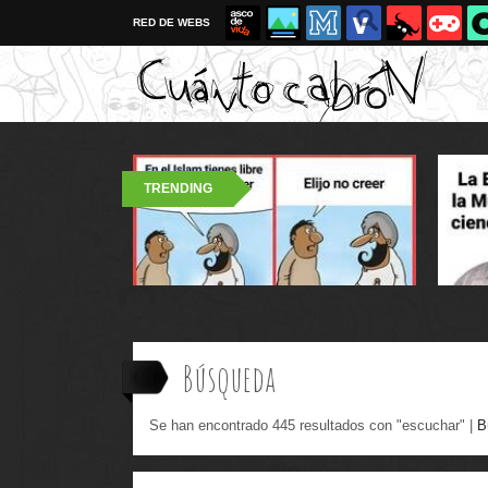
RED DE WEBS
TRENDING
Búsqueda
Se han encontrado 445 resultados con "escuchar" |
B