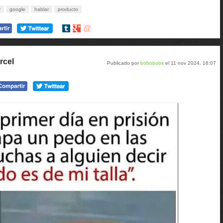
r
google
hablar
producto
Compartir
Compartir
Compartir
en
en
en
tumblr
Google+
meneame
rcel
Publicado por
bobobobs
el 11 nov 2024, 16:07