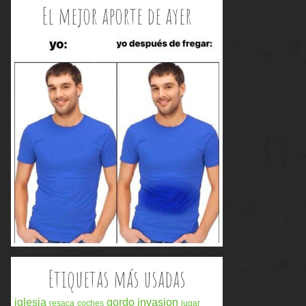
El mejor aporte de ayer
Etiquetas más usadas
iglesia
gordo
invasion
resaca
coches
jugar