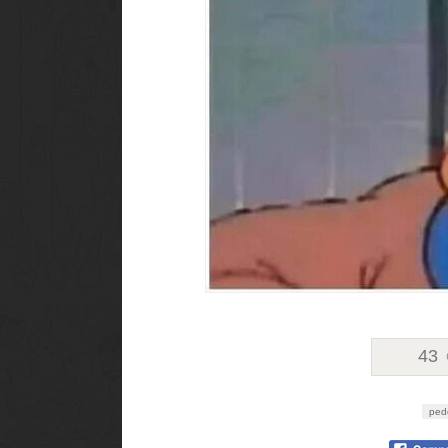
43
ped