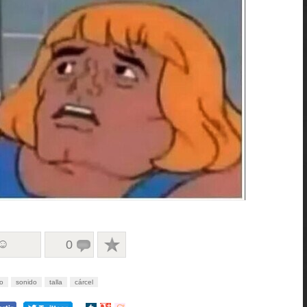
 ☺
0
o
sonido
talla
cárcel