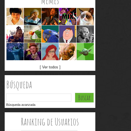
Memes
[ Ver todos ]
Búsqueda
Búsqueda avanzada
Ranking de Usuarios