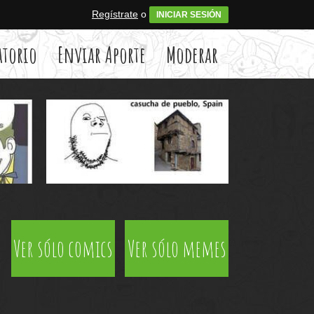
Regístrate
o
INICIAR SESIÓN
atorio
Enviar Aporte
Moderar
Ver sólo comics
Ver sólo memes