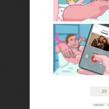
23
esposas