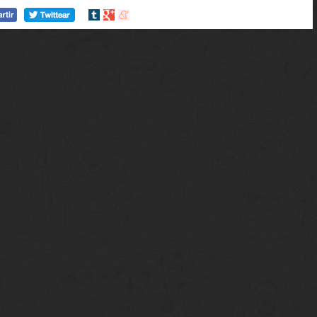
Compartir
Compartir
Compartir
en
en
en
tumblr
Google+
meneame