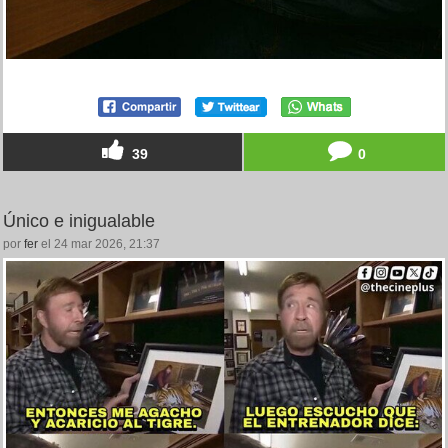
39
0
Único e inigualable
por
fer
el 24 mar 2026, 21:37