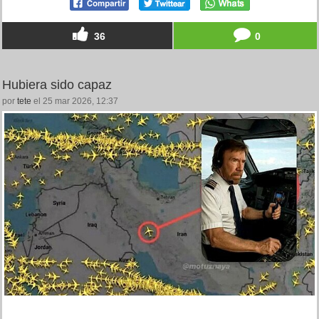
36
0
Hubiera sido capaz
por
tete
el 25 mar 2026, 12:37