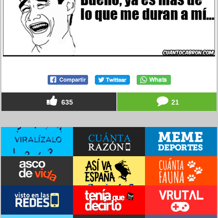
635
21