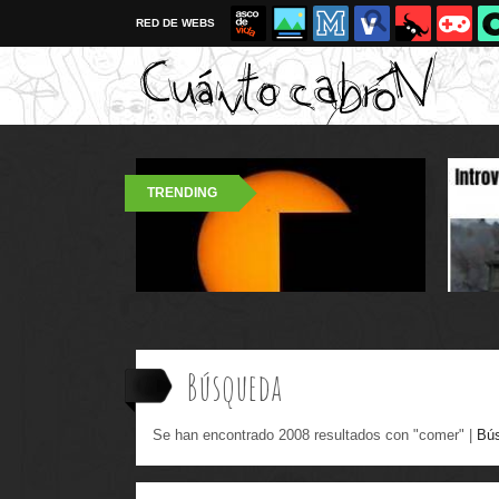
RED DE WEBS
TRENDING
Búsqueda
Se han encontrado 2008 resultados con "comer" |
Bú