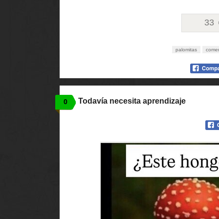
33
palomitas
come
Todavía necesita aprendizaje
0