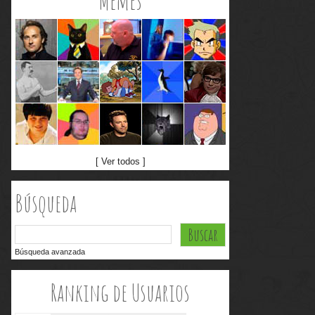
Memes
[ Ver todos ]
Búsqueda
Búsqueda avanzada
Ranking de Usuarios