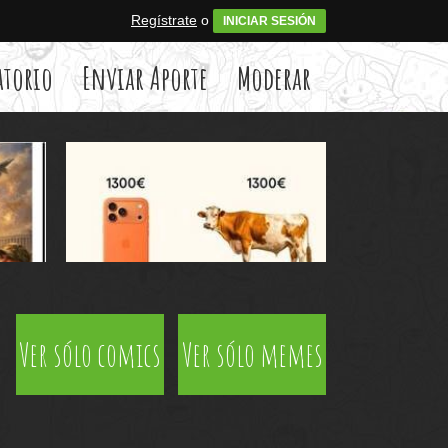
Regístrate
o
INICIAR SESIÓN
atorio
Enviar Aporte
Moderar
Ver sólo comics
Ver sólo memes