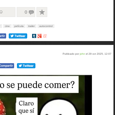
 ☺
0
r
cine
película
trailer
autocontrol
Compartir
Compartir
Compartir
en
en
en
tumblr
Google+
meneame
Publicado por
john
el 29 oct 2025, 12:07