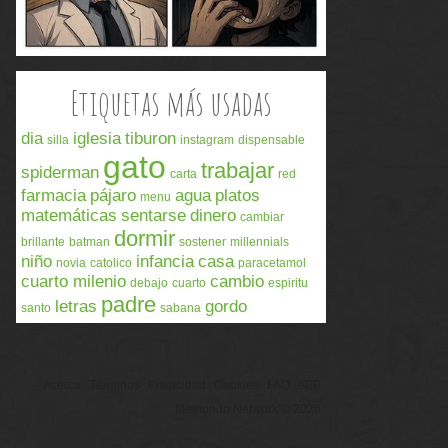
Etiquetas más usadas
dia
iglesia
tiburon
silla
instagram
dispensable
gato
trabajar
spiderman
carta
red
farmacia
pájaro
agua
platos
menu
matemáticas
sentarse
dinero
cambiar
dormir
brillante
batman
sostener
millennials
niño
infancia
casa
novia
catolico
paracetamol
cuarto milenio
cambio
debajo
cuarto
espiritu
padre
letras
gordo
santo
sabana
Acerca
Términos
Privacidad
Cookies
FAQ
APP
Memondo Network © 2026