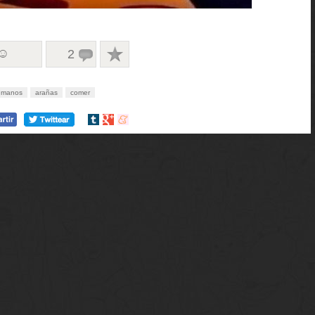
 ☺
2
umanos
arañas
comer
Compartir
Compartir
Compartir
en
en
en
tumblr
Google+
meneame