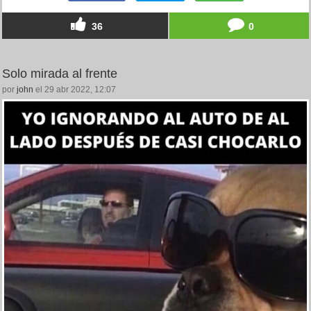
36
0
Solo mirada al frente
por
john
el 29 abr 2022, 12:07