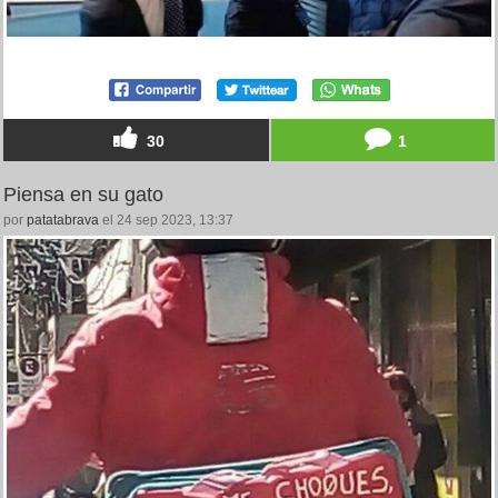
30
1
Piensa en su gato
por
patatabrava
el 24 sep 2023, 13:37