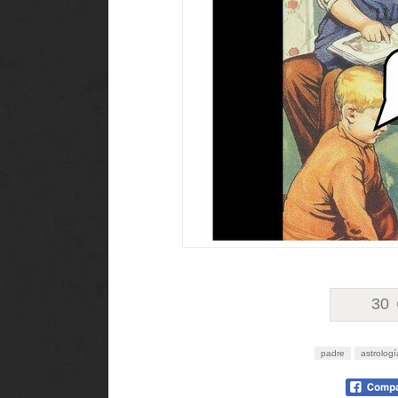
30
padre
astrologí