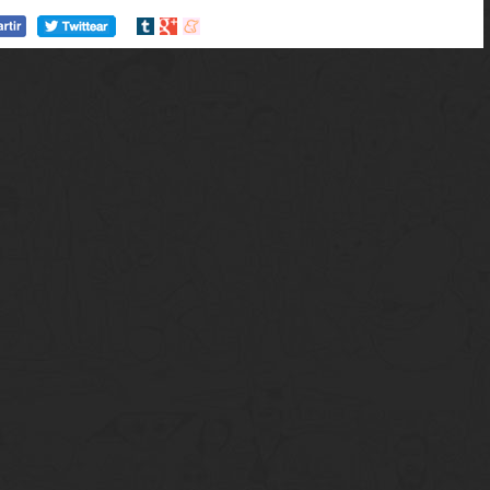
Compartir
Compartir
Compartir
en
en
en
tumblr
Google+
meneame