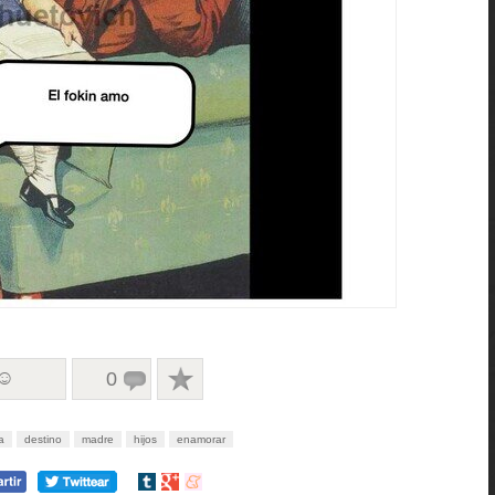
 ☺
0
a
destino
madre
hijos
enamorar
Compartir
Compartir
Compartir