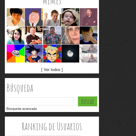
Memes
[ Ver todos ]
Búsqueda
Búsqueda avanzada
Ranking de Usuarios