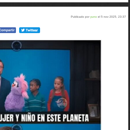
en
en
en
tumblr
Google+
meneame
Publicado por
yuno
el 5 nov 2025, 23:37