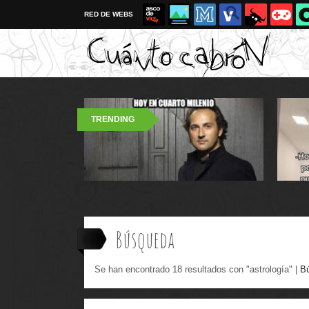
RED DE WEBS
TRENDING
Búsqueda
Se han encontrado 18 resultados con "astrología" |
B