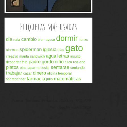
Etiquetas más usadas
dormir
dia
cambio
nata
bien
ayuso
lienzo
gato
spiderman
iglesia
alarmas
días
agua
letras
creativo
manta
sandwich
insulto
padre
gordo
niño
despertar
frito
atico
red
arte
platos
sentarse
piso
tapar
necesito
contando
trabajar
dinero
cazar
oficina temporal
farmacia
matemáticas
sobrepensar
julio
Acerca
Términos
Privacidad
Cookies
FAQ
APP
Memondo Network © 2026