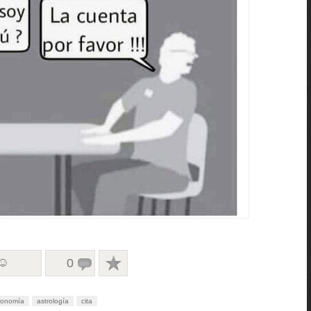
 ☺
0
ronomía
astrología
cita