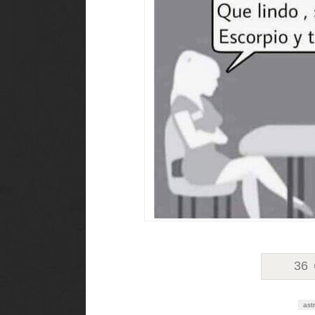
36
ast