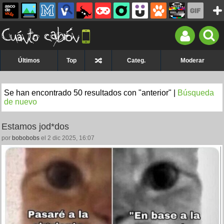
Últimos
Top
Categ.
Moderar
Se han encontrado 50 resultados con "anterior" |
Búsqueda
de nuevo
Estamos jod*dos
por
bobobobs
el 2 dic 2025, 16:07