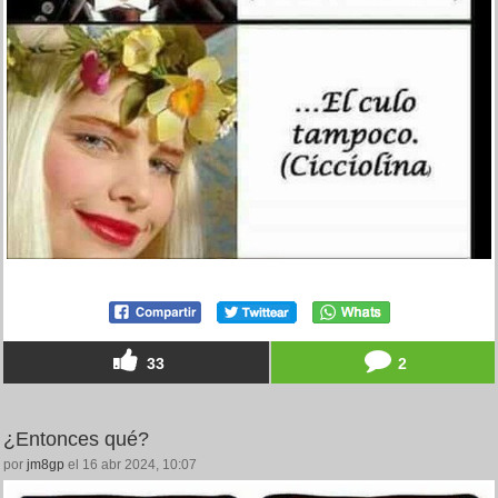
33
2
¿Entonces qué?
por
jm8gp
el 16 abr 2024, 10:07