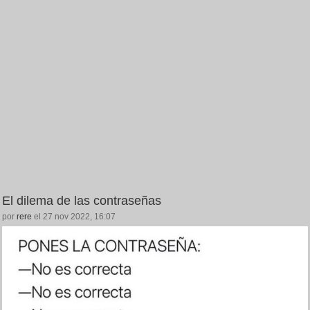
El dilema de las contraseñas
por
rere
el 27 nov 2022, 16:07