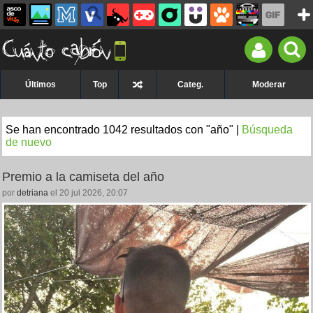
Últimos
Top
Categ.
Moderar
Se han encontrado 1042 resultados con "año" |
Búsqueda
de nuevo
Premio a la camiseta del año
por
detriana
el 20 jul 2026, 20:07