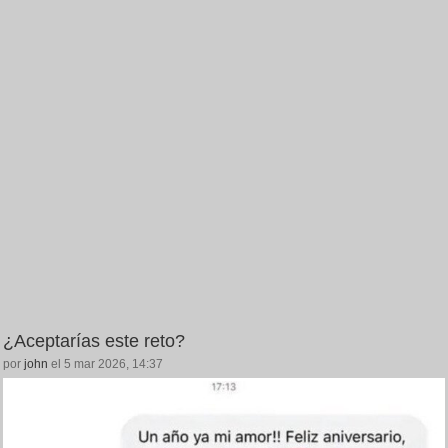
¿Aceptarías este reto?
por
john
el 5 mar 2026, 14:37