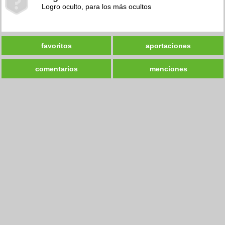
Logro oculto, para los más ocultos
favoritos
aportaciones
comentarios
menciones