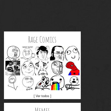
Rage Comics
[ Ver todos ]
Memes