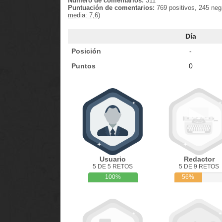
Número de comentarios:
311
Puntuación de comentarios:
769 positivos, 245 neg
media: 7,6)
Día
Posición
-
Puntos
0
Usuario
Redactor
5 DE 5 RETOS
5 DE 9 RETOS
100%
56%