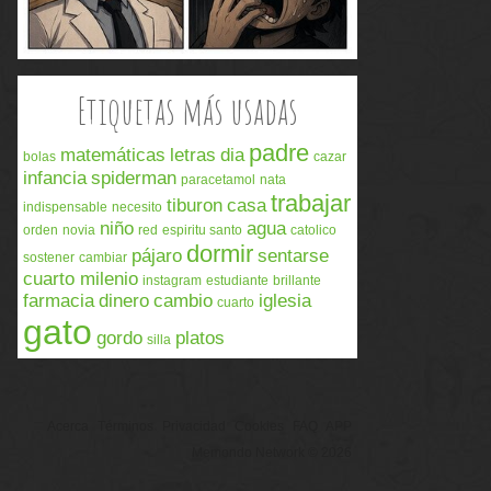
Etiquetas más usadas
padre
matemáticas
letras
dia
bolas
cazar
infancia
spiderman
paracetamol
nata
trabajar
tiburon
casa
indispensable
necesito
niño
agua
orden
novia
red
espiritu santo
catolico
dormir
pájaro
sentarse
sostener
cambiar
cuarto milenio
instagram
estudiante
brillante
farmacia
dinero
cambio
iglesia
cuarto
gato
gordo
platos
silla
Acerca
Términos
Privacidad
Cookies
FAQ
APP
Memondo Network © 2026