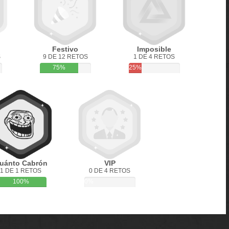
Festivo
Imposible
S
9 DE 12 RETOS
1 DE 4 RETOS
75%
25%
uánto Cabrón
VIP
1 DE 1 RETOS
0 DE 4 RETOS
100%
0%