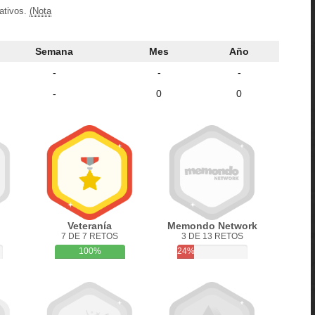
ativos.
(Nota
Semana
Mes
Año
-
-
-
-
0
0
Veteranía
Memondo Network
7 DE 7 RETOS
3 DE 13 RETOS
100%
24%