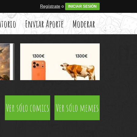
Regístrate
o
INICIAR SESIÓN
atorio
Enviar Aporte
Moderar
Ver sólo comics
Ver sólo memes