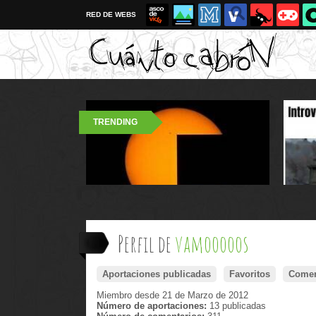
RED DE WEBS
TRENDING
Perfil de
vamooooos
Aportaciones publicadas
Favoritos
Comen
Miembro desde 21 de Marzo de 2012
Número de aportaciones:
13 publicadas