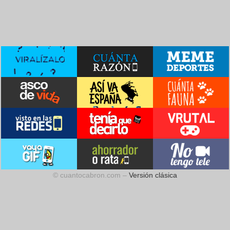
© cuantocabron.com –
Versión clásica