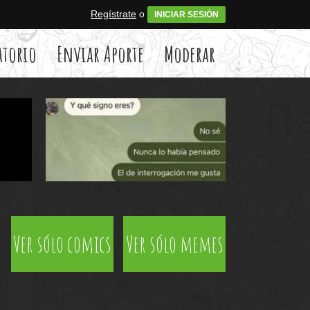
Regístrate
o
INICIAR SESIÓN
atorio
Enviar Aporte
Moderar
Ver sólo comics
Ver sólo memes