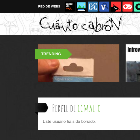
RED DE WEBS
TRENDING
Perfil de
ccmalto
Este usuario ha sido borrado.