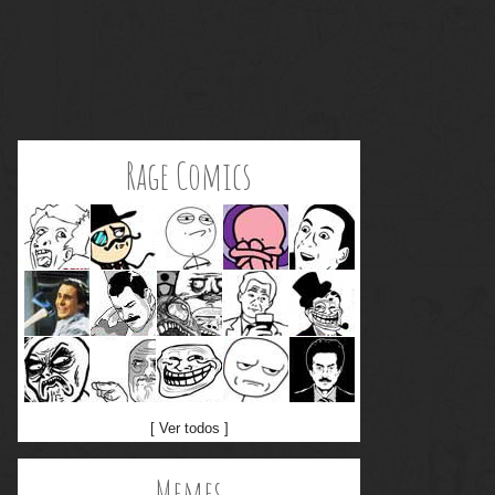
Rage Comics
[ Ver todos ]
Memes