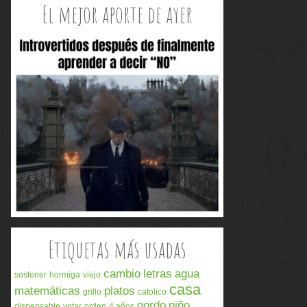
El mejor aporte de ayer
Etiquetas más usadas
cambio
letras
agua
sostener
hormiga
viejo
casa
matemáticas
platos
grillo
catolico
gordo
niño
dispensable
votar
orden
4 años