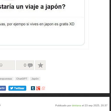
 ☺
0
espuestas
ChatGPT
Japón
Compartir
Compartir
Compartir
en
en
en
tumblr
Google+
meneame
s
Publicado por
detriana
el 23 sep 2025, 20:37