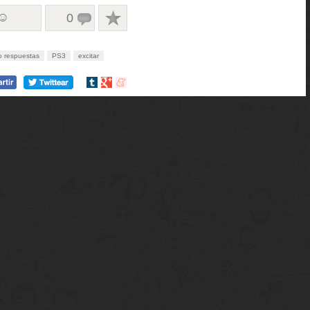
 ☺
0
 respuestas
PS3
excitar
Compartir
Compartir
Compartir
en
en
en
tumblr
Google+
meneame