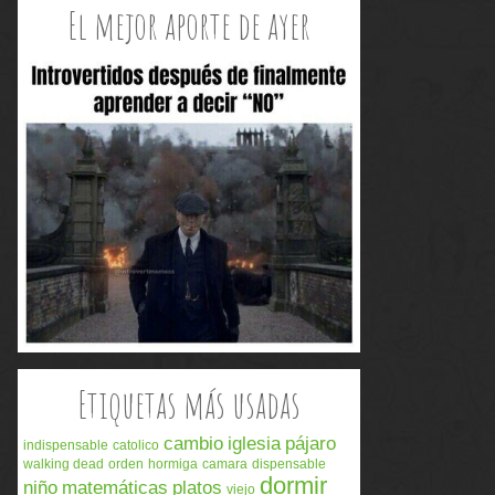
El mejor aporte de ayer
Etiquetas más usadas
cambio
iglesia
pájaro
indispensable
catolico
walking dead
orden
hormiga
camara
dispensable
dormir
niño
matemáticas
platos
viejo