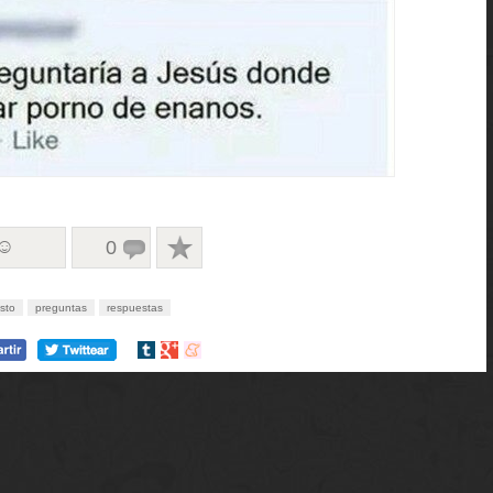
 ☺
0
isto
preguntas
respuestas
Compartir
Compartir
Compartir
en
en
en
tumblr
Google+
meneame