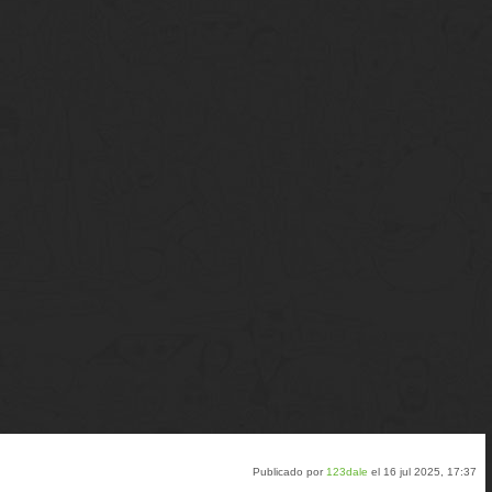
Publicado por
123dale
el 16 jul 2025, 17:37