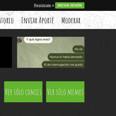
Regístrate
o
INICIAR SESIÓN
atorio
Enviar Aporte
Moderar
Ver sólo comics
Ver sólo memes