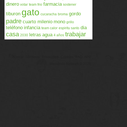
dinero
farmacia
votar
team frio
sostener
gato
tiburon
gordo
cucaracha
broma
padre
cuarto milenio
mono
grillo
teléfono
infancia
dia
team calor
espiritu santo
casa
trabajar
letras
agua
2030
4 años
Acerca
Términos
Privacidad
Cookies
FAQ
APP
Memondo Network © 2026