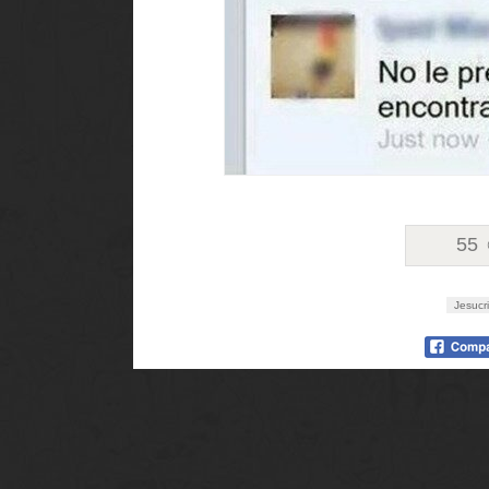
55
Jesucr