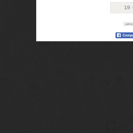
19
yahoo