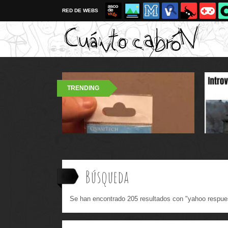
RED DE WEBS
TRENDING
Búsqueda
Se han encontrado 205 resultados con "yahoo respue