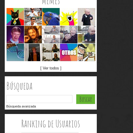
Memes
[ Ver todos ]
Búsqueda
Búsqueda avanzada
Ranking de Usuarios