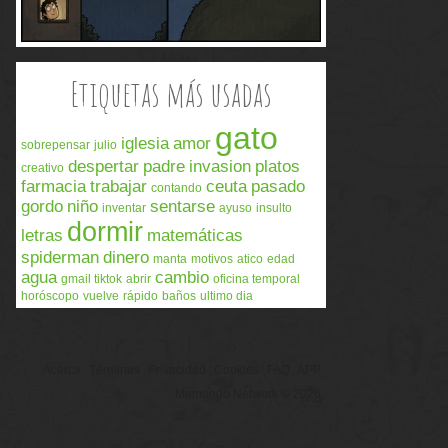
Etiquetas más usadas
gato
iglesia
amor
sobrepensar
julio
despertar
padre
invasion
platos
creativo
farmacia
trabajar
ceuta
pasado
contando
gordo
niño
sentarse
inventar
ayuso
insulto
dormir
letras
matemáticas
spiderman
dinero
manta
motivos
atico
edad
agua
cambio
gmail tiktok
abrir
oficina temporal
horóscopo
vuelve
rápido
baños
ultimo dia
Acerca
Términos
Privacidad
Cookies
FAQ
APP
Memondo Network © 2026