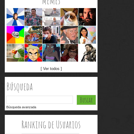
Memes
[ Ver todos ]
Búsqueda
Búsqueda avanzada
Ranking de Usuarios