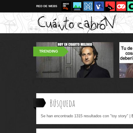
RED DE WEBS
TRENDING
Búsqueda
Se han encontrado 1315 resultados con "toy story" |