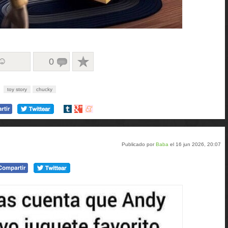
 ☺
0
toy story
chucky
Compartir
Compartir
Compartir
en
en
en
tumblr
Google+
meneame
Publicado por
Baba
el 16 jun 2026, 20:07