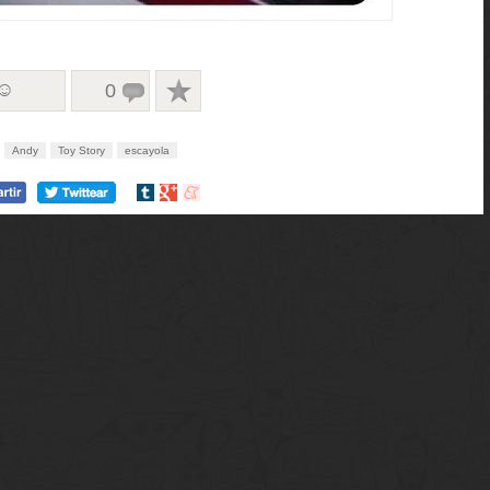
 ☺
0
Andy
Toy Story
escayola
Compartir
Compartir
Compartir
en
en
en
tumblr
Google+
meneame