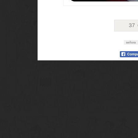
37
señora