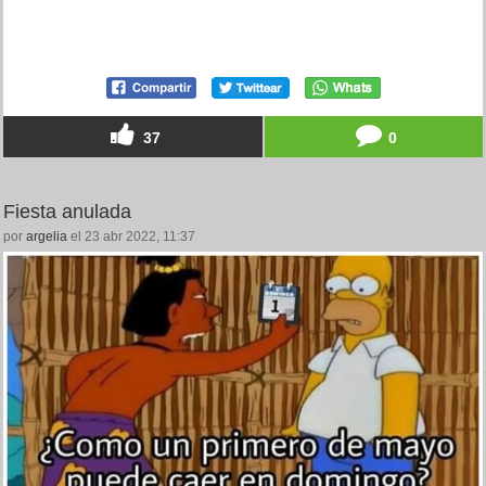
37
0
Fiesta anulada
por
argelia
el 23 abr 2022, 11:37