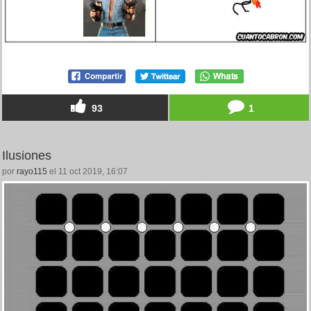
93
1
Ilusiones
por
rayo115
el 11 oct 2019, 16:07