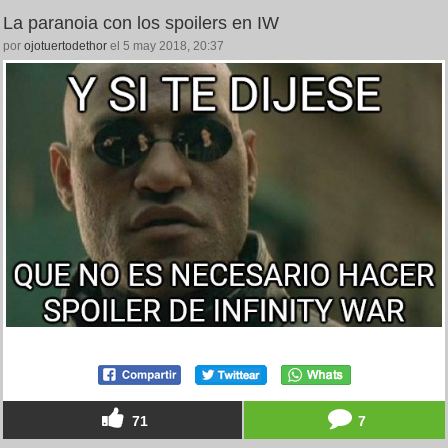
La paranoia con los spoilers en IW
por
ojotuertodethor
el 5 may 2018, 20:37
71
7