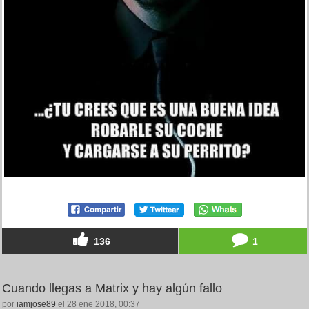
136
1
Cuando llegas a Matrix y hay algún fallo
por
iamjose89
el 28 ene 2018, 00:37