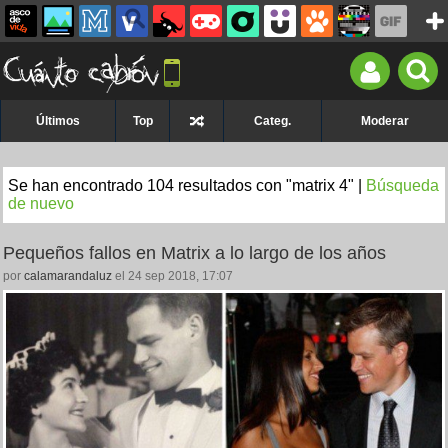
Últimos
Top
Categ.
Moderar
Se han encontrado 104 resultados con "matrix 4" |
Búsqueda
de nuevo
Pequeños fallos en Matrix a lo largo de los años
por
calamarandaluz
el 24 sep 2018, 17:07